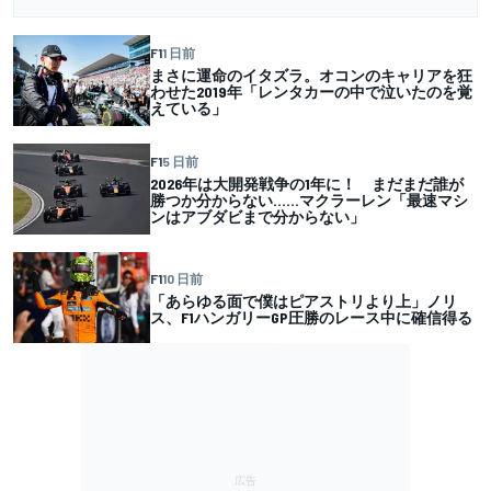
F1
1 日前
まさに運命のイタズラ。オコンのキャリアを狂
わせた2019年「レンタカーの中で泣いたのを覚
えている」
F1
5 日前
2026年は大開発戦争の1年に！ まだまだ誰が
勝つか分からない……マクラーレン「最速マシ
ンはアブダビまで分からない」
F1
10 日前
「あらゆる面で僕はピアストリより上」ノリ
ス、F1ハンガリーGP圧勝のレース中に確信得る