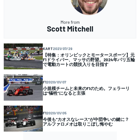
More from
Scott Mitchell
KART
2021/07/29
【特集：オリンピックとモータースポーツ】元
F1ドライバー、マッサの野望。2024年パリ五輪
で電動カートの競技入りを目指す
F1
2020/01/07
小規模チームと未来のF1のため。フェラーリ
は”犠牲”になると主張
F1
2020/01/05
今後も“カオスなレース”が中団争いの鍵に？
アルファロメオは取りこぼし悔やむ