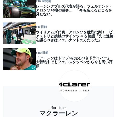
F1
17 時間前
レーシングブルズ代表が語る、フェルナンド・
アロンソ45歳の凄さ……「今も衰えるところを
見せない」
F1
7 日前
ウイリアムズ代表、アロンソを猛烈批判！ ピ
アストリと接触のサインツJr.を擁護「先に進路
を譲るべきはフェルナンドの方だった」
F1
10 日前
「アロンソはトップ5を走るべきドライバー」
大苦戦中でもフェルスタッペンから今も高い評
価
More from
マクラーレン