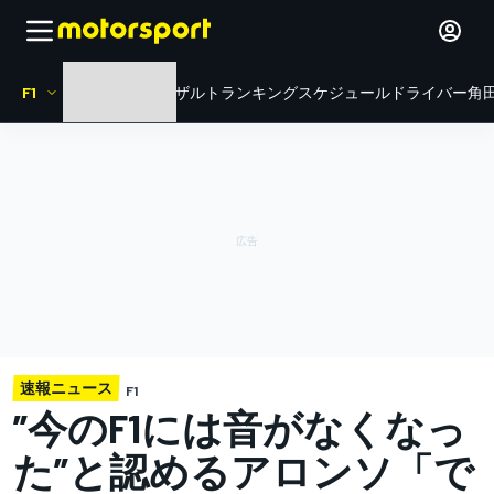
F1
HOME
ニュース
リザルト
ランキング
スケジュール
ドライバー
角田
速報ニュース
F1
”今のF1には音がなくなっ
た”と認めるアロンソ「で