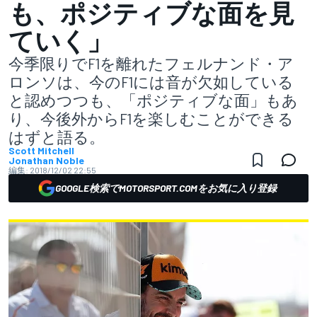
も、ポジティブな面を見
ていく」
今季限りでF1を離れたフェルナンド・ア
ロンソは、今のF1には音が欠如している
と認めつつも、「ポジティブな面」もあ
り、今後外からF1を楽しむことができる
はずと語る。
Scott Mitchell
Jonathan Noble
編集:
2018/12/02 22:55
GOOGLE検索でMOTORSPORT.COMをお気に入り登録