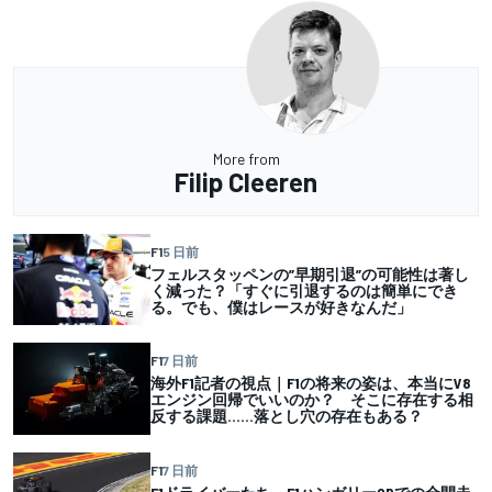
More from
Filip Cleeren
F1
5 日前
フェルスタッペンの”早期引退”の可能性は著し
く減った？「すぐに引退するのは簡単にでき
る。でも、僕はレースが好きなんだ」
F1
7 日前
海外F1記者の視点｜F1の将来の姿は、本当にV8
エンジン回帰でいいのか？ そこに存在する相
反する課題……落とし穴の存在もある？
F1
7 日前