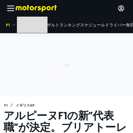
F1
HOME
ニュース
リザルト
ランキング
スケジュール
ドライバー
角田
F1
イギリスGP
アルピーヌF1の新”代表
職”が決定。ブリアトーレ