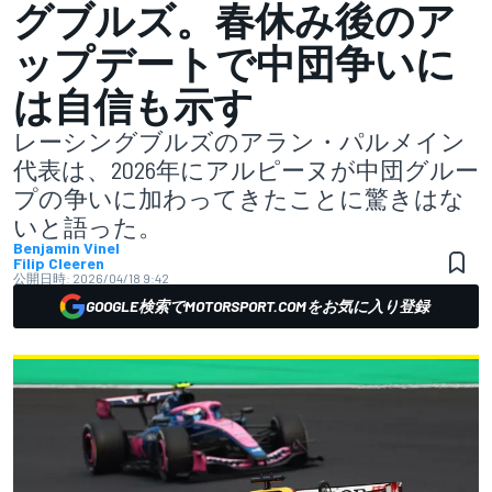
グブルズ。春休み後のア
ップデートで中団争いに
は自信も示す
レーシングブルズのアラン・パルメイン
代表は、2026年にアルピーヌが中団グルー
プの争いに加わってきたことに驚きはな
いと語った。
Benjamin Vinel
Filip Cleeren
公開日時:
2026/04/18 9:42
GOOGLE検索でMOTORSPORT.COMをお気に入り登録