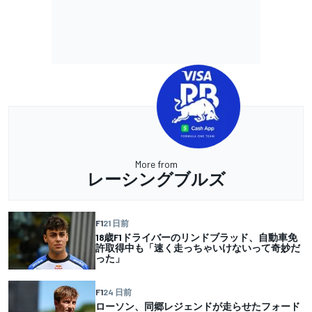
More from
レーシングブルズ
F1
21 日前
18歳F1ドライバーのリンドブラッド、自動車免
許取得中も「速く走っちゃいけないって奇妙だ
った」
F1
24 日前
ローソン、同郷レジェンドが走らせたフォード