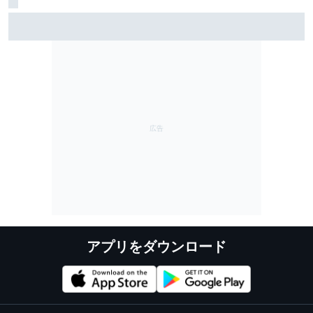
スーパーGT優勝で憑き物も取れた？ スーパーフォー
ミュラ第8戦で予選Q3進出の牧野任祐、表情も明るく
「今までと違うメンタルで臨めている」
アプリをダウンロード