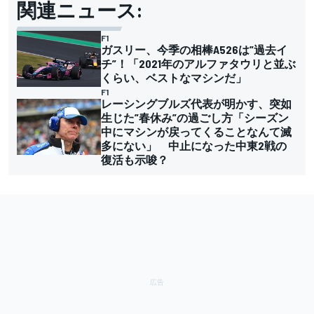
関連ニュース:
F1
ガスリー、今季の相棒A526は”過去イ
チ”！「2021年のアルファタウリと並ぶ
くらい、ベストなマシンだ」
F1
レーシングブルズ代表が明かす、突如
生じた”春休み”の過ごし方「シーズン
中にマシンが戻ってくることなんて滅
多にない」 中止になった中東2戦の
復活も示唆？