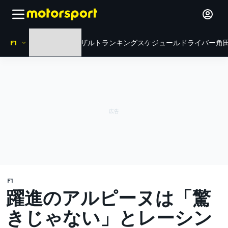
F1
HOME
ニュース
リザルト
ランキング
スケジュール
ドライバー
角田
F1
躍進のアルピーヌは「驚
きじゃない」とレーシン