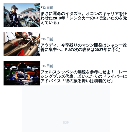
F1
2 日前
まさに運命のイタズラ。オコンのキャリアを狂
わせた2019年「レンタカーの中で泣いたのを覚
えている」
F1
5 日前
アウディ、今季残りのマシン開発はシャシー改
善に集中へ。PUの次の改良は2027年に予定
F1
5 日前
フェルスタッペンの無線を参考にせよ！ レー
シングブルズ代表、若いふたりのドライバーに
アドバイス「彼の振る舞いは模範的だ」