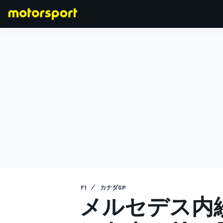
F1
MOTOGP
F1
カナダGP
メルセデス内