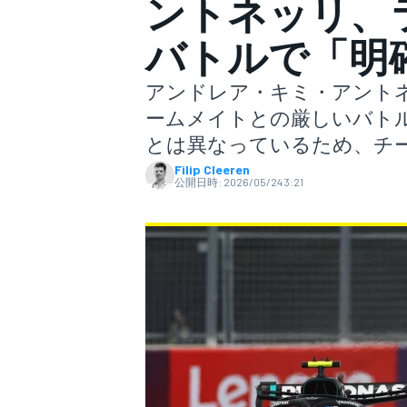
ントネッリ、
バトルで「明
スーパーフォーミュラ
アンドレア・キミ・アントネ
ームメイトとの厳しいバト
とは異なっているため、チ
Filip Cleeren
公開日時:
2026/05/24 3:21
スーパーGT