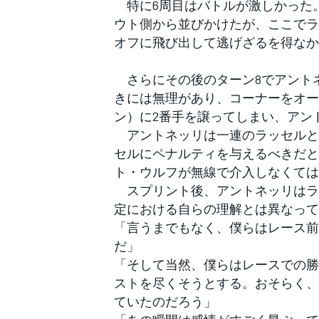
特に6周目はバトルが激しかった。
フォーミュラE
ウト側から並びかけたが、ここでラ
オフに飛び出して逃げざるを得なか
さらにその後のターン8でアント
きには無理があり、コーナーをオー
ン）に2番手を譲ってしまい、アン
アントネッリは一連のラッセルと
セルにペナルティを与えるべきだと
ト・ウルフが無線で介入しなくては
スプリント後、アントネッリはラ
定における自らの理解とは異なって
「言うまでもなく、僕らはレース前
だ」
「そして当然、僕らはレースでの勝
ストを尽くそうとする。おそらく、
ていたのだろう」