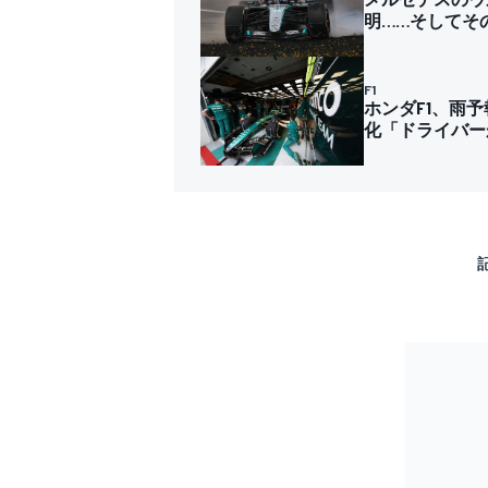
明……そしてそ
F1
ホンダF1、雨
化「ドライバー