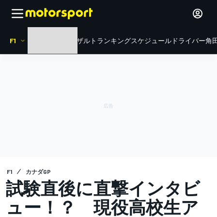
F1
HOME
ニュース
リザルト
ランキング
スケジュール
ドライバー
角田
F1
カナダGP
試験直後に直撃インタビ
ュー！？ 現役高校生ア