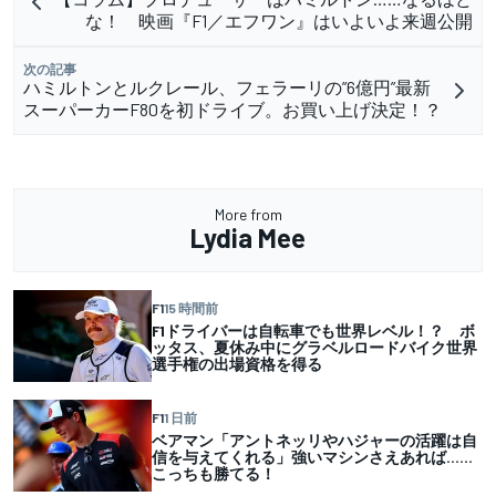
な！ 映画『F1／エフワン』はいよいよ来週公開
次の記事
ハミルトンとルクレール、フェラーリの”6億円”最新
スーパーカーF80を初ドライブ。お買い上げ決定！？
More from
Lydia Mee
F1
15 時間前
F1ドライバーは自転車でも世界レベル！？ ボ
ッタス、夏休み中にグラベルロードバイク世界
選手権の出場資格を得る
F1
1 日前
ベアマン「アントネッリやハジャーの活躍は自
信を与えてくれる」強いマシンさえあれば……
こっちも勝てる！