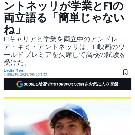
ントネッリが学業とF1の
両立語る「簡単じゃない
ね」
F1キャリアと学業を両立中のアンドレ
ア・キミ・アントネッリは、F1映画のワ
ールドプレミアを欠席して高校の試験を
受けた。
Lydia Mee
公開日時:
2025/06/20 3:33
GOOGLE検索でMOTORSPORT.COMをお気に入り登録