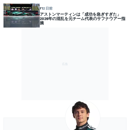
F1
2 日前
アストンマーティンは「成功を急ぎすぎた」
2026年の混乱を元チーム代表のサフナウアー指
摘