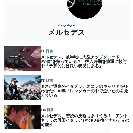
More from
メルセデス
F1
1 日前
メルセデス、後半戦に大型アップグレード
の“弾”を持っている？ 投入時期を慎重に検討
中「予算的には良い状況にある」
F1
1 日前
まさに運命のイタズラ。オコンのキャリアを狂
わせた2019年「レンタカーの中で泣いたのを覚
えている」
F1
6 日前
メルセデス、苦渋の決断もありうる？ アント
ネッリの母国イタリアGPでPU交換ペナルティの
可能性