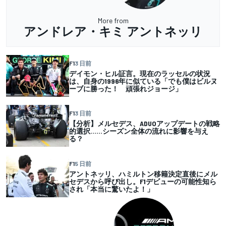
More from
アンドレア・キミ アントネッリ
F1
3 日前
デイモン・ヒル証言。現在のラッセルの状況
は、自身の1996年に似ている「でも僕はビルヌ
ーブに勝った！ 頑張れジョージ」
F1
3 日前
【分析】メルセデス、ADUOアップデートの戦略
的選択……シーズン全体の流れに影響を与え
る？
F1
5 日前
アントネッリ、ハミルトン移籍決定直後にメル
セデスから呼び出し。F1デビューの可能性知ら
され「本当に驚いたよ！」