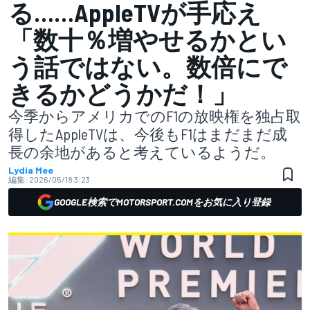
る……AppleTVが手応え
「数十％増やせるかとい
う話ではない。数倍にで
きるかどうかだ！」
今季からアメリカでのF1の放映権を独占取
得したAppleTVは、今後もF1はまだまだ成
長の余地があると考えているようだ。
Lydia Mee
編集:
2026/05/18 3:23
GOOGLE検索でMOTORSPORT.COMをお気に入り登録