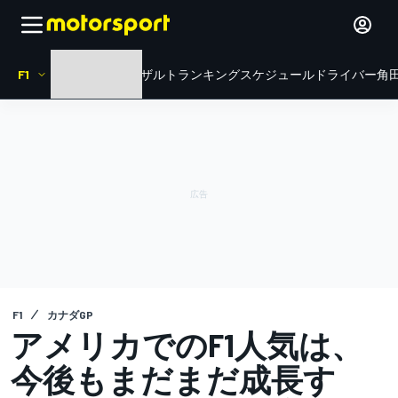
F1
HOME
ニュース
リザルト
ランキング
スケジュール
ドライバー
角田
F1
カナダGP
アメリカでのF1人気は、
今後もまだまだ成長す