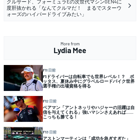
クルサード、フォーミュラEの次世代マシンGEN4に
度肝抜かれる「なんてクルマだ！ まるでスターウ
ォーズのハイパードライブみたい」
More from
Lydia Mee
F1
1 日前
F1ドライバーは自転車でも世界レベル！？ ボ
ッタス、夏休み中にグラベルロードバイク世界
選手権の出場資格を得る
F1
2 日前
ベアマン「アントネッリやハジャーの活躍は自
信を与えてくれる」強いマシンさえあれば……
こっちも勝てる！
F1
3 日前
アストンマーティンは「成功を急ぎすぎた」