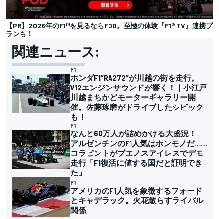
【PR】2026年のF1™︎を見るならFOD。至極の体験『F1® TV』連携プ
ランも！
関連ニュース:
F1
ホンダF1”RA272”が川越の街を走行。
V12エンジンサウンドが響く！｜小江戸
川越まちかどモーターギャラリー開
催。佐藤琢磨がドライブしたシビック
も！
F1
なんと60万人が詰めかける大盛況！
アルゼンチンのF1人気はホンモノだ……
コラピントがブエノスアイレスでデモ
走行「F1復活に値する国だと証明でき
た」
F1
アメリカのF1人気を象徴するフォード
とキャデラック。火花散らすライバル
関係