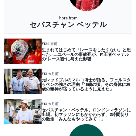
More from
セバスチャン ベッテル
F1
24 日前
生まれてはじめて「レースをしたくない」と思
った……ユベールの事故死が、F1王者ベッテル
の“レース観”に与えた影響
F1
3 ヵ月前
元レッドブルのマルコ博士が語る、フェルスタ
ッペンの強さの理由「15歳の頃、その身体に25
歳の精神が宿っているように見えた」
F1
3 ヵ月前
セバスチャン・ベッテル、ロンドンマラソンに
出場。初マラソンにもかかわらず、3時間切り
の激走「みんなもやってみて！」