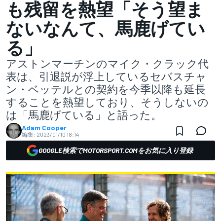
も残留を熱望「そう望ま
ないなんて、馬鹿げてい
る」
アストンマーチンのマイク・クラック代
表は、引退説が浮上しているセバスチャ
ン・ベッテルとの契約を今季以降も延長
することを熱望しており、そうしないの
は「馬鹿げている」と語った。
Adam Cooper
編集:
2023/01/10 18:14
GOOGLE検索でMOTORSPORT.COMをお気に入り登録