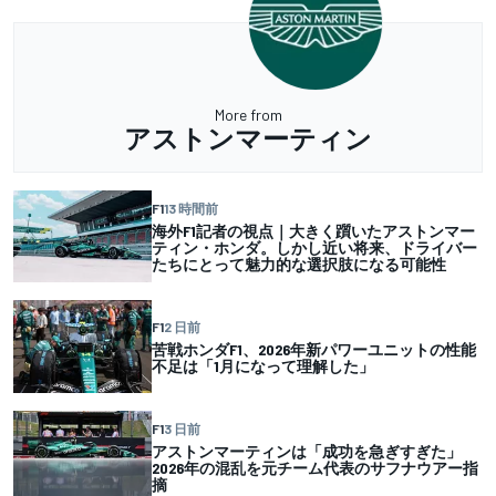
More from
アストンマーティン
F1
13 時間前
海外F1記者の視点｜大きく躓いたアストンマー
ティン・ホンダ。しかし近い将来、ドライバー
たちにとって魅力的な選択肢になる可能性
F1
2 日前
苦戦ホンダF1、2026年新パワーユニットの性能
不足は「1月になって理解した」
F1
3 日前
アストンマーティンは「成功を急ぎすぎた」
2026年の混乱を元チーム代表のサフナウアー指
摘