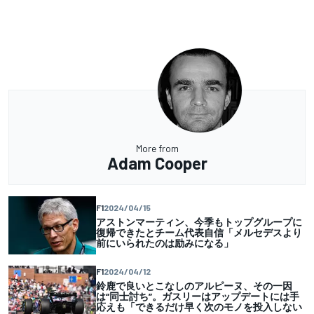
More from
Adam Cooper
F1
2024/04/15
アストンマーティン、今季もトップグループに
復帰できたとチーム代表自信「メルセデスより
前にいられたのは励みになる」
F1
2024/04/12
鈴鹿で良いとこなしのアルピーヌ、その一因
は“同士討ち”。ガスリーはアップデートには手
応えも「できるだけ早く次のモノを投入しない