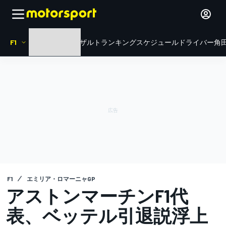
F1
HOME
ニュース
リザルト
ランキング
スケジュール
ドライバー
角田
F1
エミリア・ロマーニャGP
アストンマーチンF1代
表、ベッテル引退説浮上