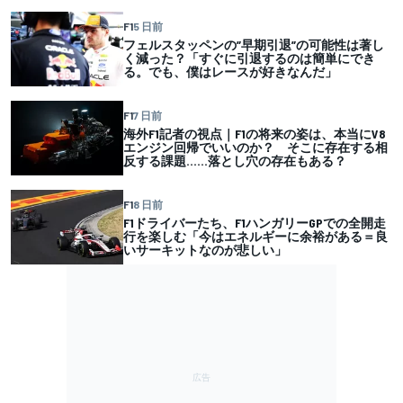
F1
5 日前
フェルスタッペンの”早期引退”の可能性は著し
く減った？「すぐに引退するのは簡単にでき
る。でも、僕はレースが好きなんだ」
F1
7 日前
海外F1記者の視点｜F1の将来の姿は、本当にV8
エンジン回帰でいいのか？ そこに存在する相
反する課題……落とし穴の存在もある？
F1
8 日前
F1ドライバーたち、F1ハンガリーGPでの全開走
行を楽しむ「今はエネルギーに余裕がある＝良
いサーキットなのが悲しい」