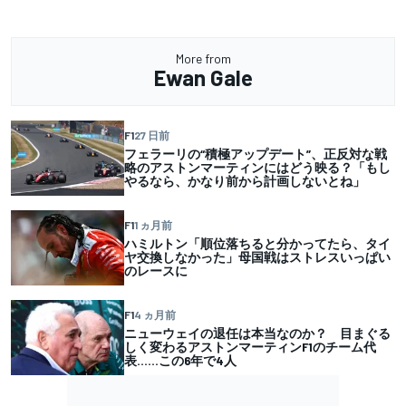
More from
Ewan Gale
F1
27 日前
フェラーリの“積極アップデート”、正反対な戦
略のアストンマーティンにはどう映る？「もし
やるなら、かなり前から計画しないとね」
F1
1 ヵ月前
ハミルトン「順位落ちると分かってたら、タイ
ヤ交換しなかった」母国戦はストレスいっぱい
のレースに
F1
4 ヵ月前
ニューウェイの退任は本当なのか？ 目まぐる
しく変わるアストンマーティンF1のチーム代
表……この6年で4人