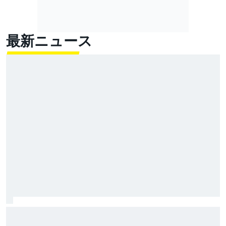
最新ニュース
小椋藍、痛恨のクラッシュ！ 驚速フェルナンデスが
独走一人旅でキャリア2勝目｜MotoGPイギリスGP決勝