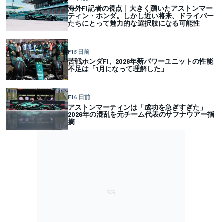
海外F1記者の視点｜大きく躓いたアストンマー
ティン・ホンダ。しかし近い将来、ドライバー
たちにとって魅力的な選択肢になる可能性
F1
3 日前
苦戦ホンダF1、2026年新パワーユニットの性能
不足は「1月になって理解した」
F1
4 日前
アストンマーティンは「成功を急ぎすぎた」
2026年の混乱を元チーム代表のサフナウアー指
摘