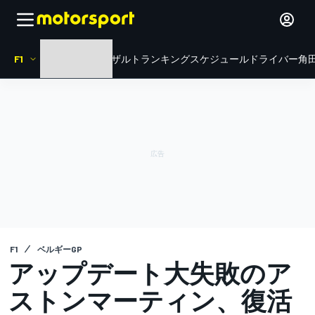
F1
HOME
ニュース
リザルト
ランキング
スケジュール
ドライバー
角田
F1
ベルギーGP
アップデート大失敗のア
ストンマーティン、復活