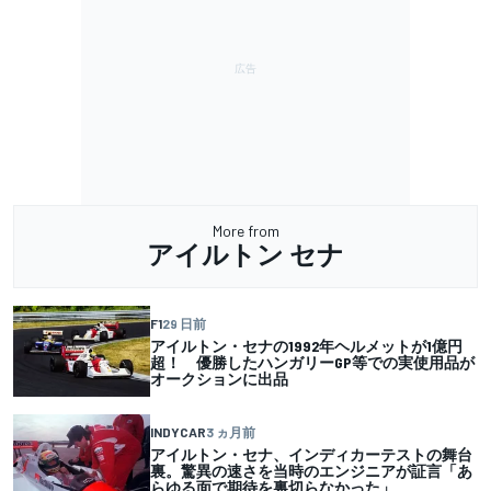
More from
アイルトン セナ
F1
29 日前
アイルトン・セナの1992年ヘルメットが1億円
超！ 優勝したハンガリーGP等での実使用品が
オークションに出品
INDYCAR
3 ヵ月前
アイルトン・セナ、インディカーテストの舞台
裏。驚異の速さを当時のエンジニアが証言「あ
らゆる面で期待を裏切らなかった」