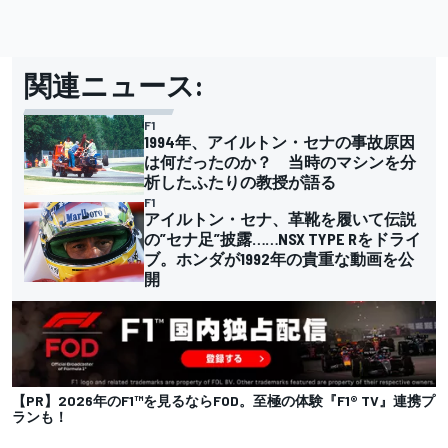
関連ニュース:
F1
1994年、アイルトン・セナの事故原因
は何だったのか？ 当時のマシンを分
析したふたりの教授が語る
F1
アイルトン・セナ、革靴を履いて伝説
の”セナ足”披露……NSX TYPE Rをドライ
ブ。ホンダが1992年の貴重な動画を公
開
【PR】2026年のF1™を見るならFOD。至極の体験『F1® TV』連携プ
ランも！