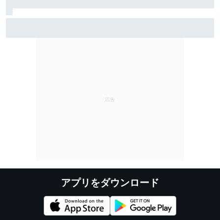
雨のSF富士で予選トップ3に入ったブラウニングとオサ
リバン。知られざる数奇な“腐れ縁”｜英国人ジャーナリ
スト”ジェイミー”の日本レース探訪記
アプリをダウンロード