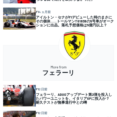
F1
4 ヵ月前
アイルトン・セナがF1デビューした時のまさに
その個体……トールマンTG183Bの5号車がオーク
ションに出品。落札予想価格は5億円以上？
More from
フェラーリ
F1
2 日前
フェラーリ、ADUOアップデート第2弾を投入し
たパワーユニットを、イタリアGPに投入か？
耐久テストが無事進行中との噂
F1
2 日前