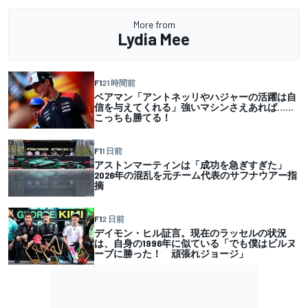
More from
Lydia Mee
F1
21 時間前
ベアマン「アントネッリやハジャーの活躍は自
信を与えてくれる」強いマシンさえあれば……
こっちも勝てる！
F1
1 日前
アストンマーティンは「成功を急ぎすぎた」
2026年の混乱を元チーム代表のサフナウアー指
摘
F1
2 日前
デイモン・ヒル証言。現在のラッセルの状況
は、自身の1996年に似ている「でも僕はビルヌ
ーブに勝った！ 頑張れジョージ」