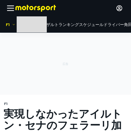
F1
HOME
ニュース
リザルト
ランキング
スケジュール
ドライバー
角田
F1
実現しなかったアイルト
ン・セナのフェラーリ加