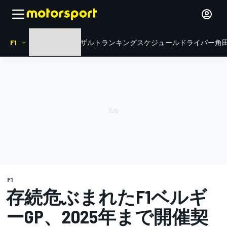
F1
HOME
ニュース
リザルト
ランキング
スケジュール
ドライバー
角田
F1
存続危ぶまれたF1ベルギ
ーGP、2025年まで開催契