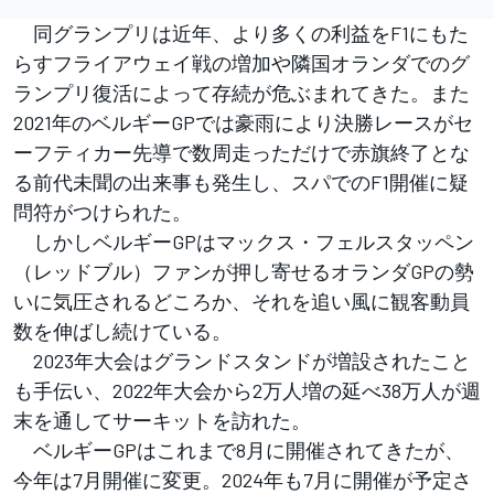
同グランプリは近年、より多くの利益をF1にもた
らすフライアウェイ戦の増加や隣国オランダでのグ
ランプリ復活によって存続が危ぶまれてきた。また
2021年のベルギーGPでは豪雨により決勝レースがセ
ーフティカー先導で数周走っただけで赤旗終了とな
る前代未聞の出来事も発生し、スパでのF1開催に疑
問符がつけられた。
しかしベルギーGPはマックス・フェルスタッペン
（レッドブル）ファンが押し寄せるオランダGPの勢
いに気圧されるどころか、それを追い風に観客動員
数を伸ばし続けている。
2023年大会はグランドスタンドが増設されたこと
も手伝い、2022年大会から2万人増の延べ38万人が週
末を通してサーキットを訪れた。
ベルギーGPはこれまで8月に開催されてきたが、
今年は7月開催に変更。2024年も7月に開催が予定さ