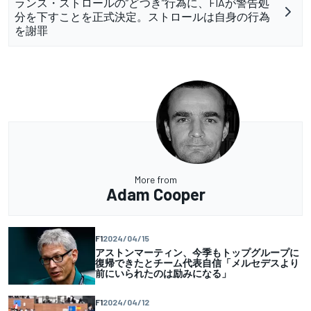
ランス・ストロールの”どつき”行為に、FIAが警告処
分を下すことを正式決定。ストロールは自身の行為
を謝罪
More from
Adam Cooper
F1
2024/04/15
アストンマーティン、今季もトップグループに
復帰できたとチーム代表自信「メルセデスより
前にいられたのは励みになる」
F1
2024/04/12