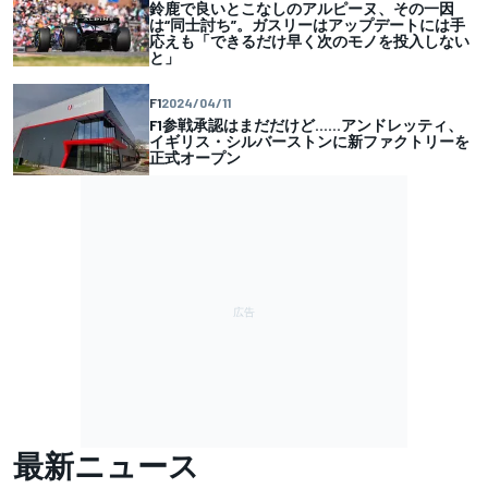
鈴鹿で良いとこなしのアルピーヌ、その一因
は“同士討ち”。ガスリーはアップデートには手
応えも「できるだけ早く次のモノを投入しない
と」
F1
2024/04/11
F1参戦承認はまだだけど……アンドレッティ、
イギリス・シルバーストンに新ファクトリーを
正式オープン
最新ニュース