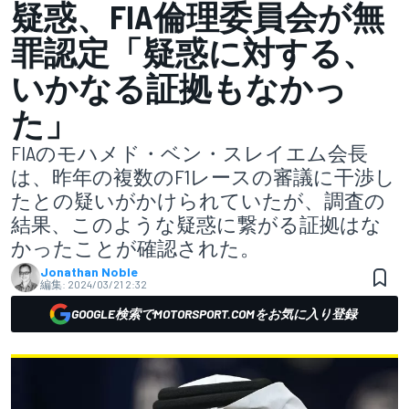
疑惑、FIA倫理委員会が無
罪認定「疑惑に対する、
いかなる証拠もなかっ
た」
FIAのモハメド・ベン・スレイエム会長
は、昨年の複数のF1レースの審議に干渉し
たとの疑いがかけられていたが、調査の
結果、このような疑惑に繋がる証拠はな
かったことが確認された。
Jonathan Noble
編集:
2024/03/21 2:32
GOOGLE検索でMOTORSPORT.COMをお気に入り登録