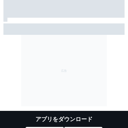
ベアマン「アントネッリやハジャーの活躍は自信を与
えてくれる」強いマシンさえあれば……こっちも勝て
る！
アプリをダウンロード