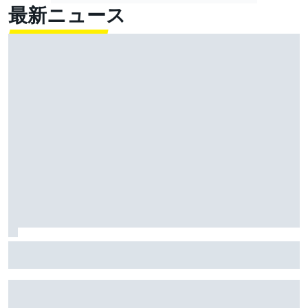
最新ニュース
キャデラックF1の抱える課題は新参特有？ アップデー
ト効果で劣る現状に「開発プロセスを確立しなきゃ」