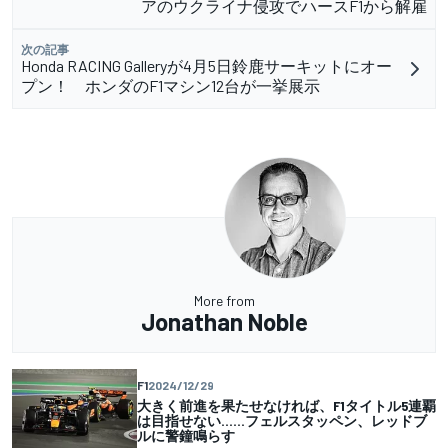
アのウクライナ侵攻でハースF1から解雇
次の記事
Honda RACING Galleryが4月5日鈴鹿サーキットにオー
プン！ ホンダのF1マシン12台が一挙展示
More from
Jonathan Noble
F1
2024/12/29
大きく前進を果たせなければ、F1タイトル5連覇
は目指せない……フェルスタッペン、レッドブ
ルに警鐘鳴らす