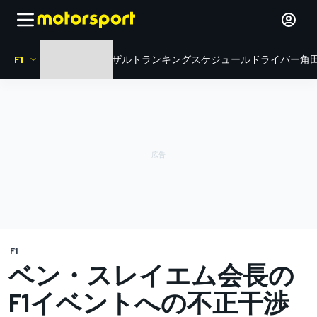
F1
HOME
ニュース
リザルト
ランキング
スケジュール
ドライバー
角田
F1
ベン・スレイエム会長の
F1イベントへの不正干渉