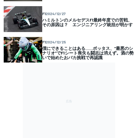
F1
2024/12/27
ハミルトンのメルセデスF1最終年度での苦戦、
その原因は？ エンジニアリング統括が明かす
F1
2024/12/25
僕にできることはある……ボッタス、“最悪のシ
ナリオ”でF1シート喪失も闘志は消えず。酒の勢
いで始めたおバカ挑戦で再認識