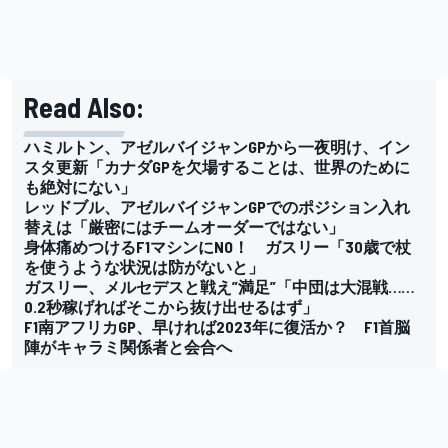
Read Also:
ハミルトン、アゼルバイジャンGPから一夜明け、イン
スタ更新「カナダGPを欠場することは、世界のために
も絶対にない」
レッドブル、アゼルバイジャンGPでのポジション入れ
替えは「厳密にはチームオーダーではない」
身体痛めつけるF1マシンにNO！ ガスリー「30歳で杖
を使うような状況は防がないと」
ガスリー、メルセデスと戦え”満足”「中団は大混戦……
0.2秒稼げればそこから抜け出せるはず」
F1南アフリカGP、早ければ2023年に復活か？ F1首脳
陣がキャラミ関係者と会合へ