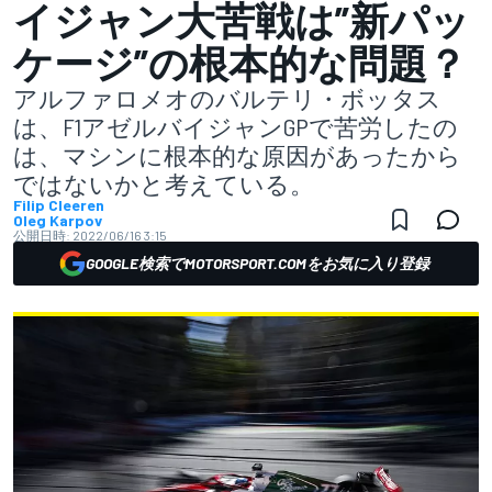
イジャン大苦戦は”新パッ
ケージ”の根本的な問題？
アルファロメオのバルテリ・ボッタス
は、F1アゼルバイジャンGPで苦労したの
は、マシンに根本的な原因があったから
ではないかと考えている。
Filip Cleeren
Oleg Karpov
公開日時:
2022/06/16 3:15
GOOGLE検索でMOTORSPORT.COMをお気に入り登録