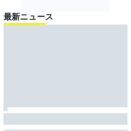
最新ニュース
FIA、2026年新レギュレーションに、ドライバーから批
判が集まるのは分かっていたと明かす……しかし「今年
のレースは面白い」と主張