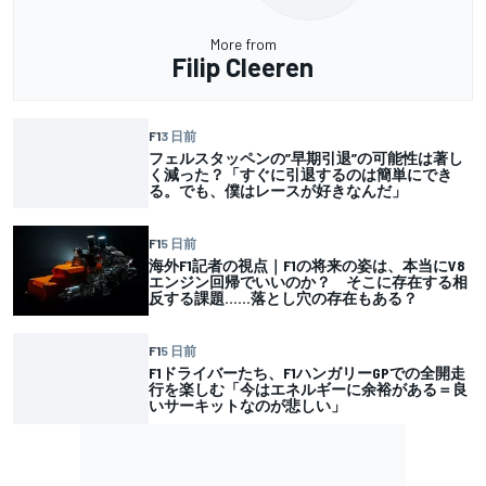
More from
Filip Cleeren
F1
3 日前
フェルスタッペンの”早期引退”の可能性は著し
く減った？「すぐに引退するのは簡単にでき
る。でも、僕はレースが好きなんだ」
F1
5 日前
海外F1記者の視点｜F1の将来の姿は、本当にV8
エンジン回帰でいいのか？ そこに存在する相
反する課題……落とし穴の存在もある？
F1
5 日前
F1ドライバーたち、F1ハンガリーGPでの全開走
行を楽しむ「今はエネルギーに余裕がある＝良
いサーキットなのが悲しい」