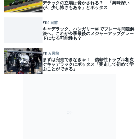
デラックの立場は脅かされる？ 「興味深い
が、少し怖さもある」とボッタス
F1
14 日前
キャデラック、ハンガリーGPでブレーキ問題解
決へ。これが今季最後のメジャーアップグレー
ドになる可能性も？
F1
1 ヵ月前
まずは完走できなきゃ！ 信頼性トラブル相次
ぐキャデラックにボッタス「完走して初めて学
ぶことができる」