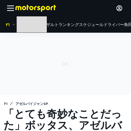
F1
HOME
ニュース
リザルト
ランキング
スケジュール
ドライバー
角田
F1
アゼルバイジャンGP
「とても奇妙なことだっ
た」ボッタス、アゼルバ