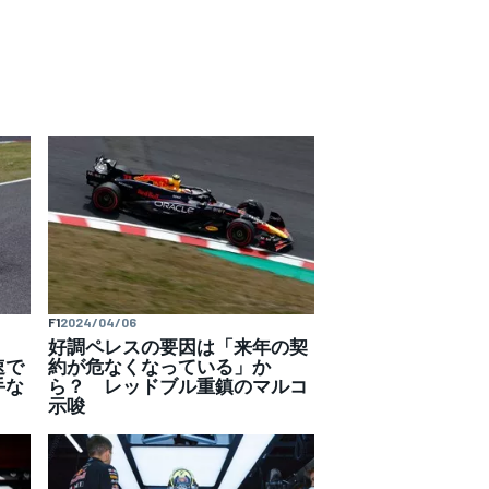
F1
2024/04/06
域！
好調ペレスの要因は「来年の契
速で
約が危なくなっている」か
手な
ら？ レッドブル重鎮のマルコ
示唆