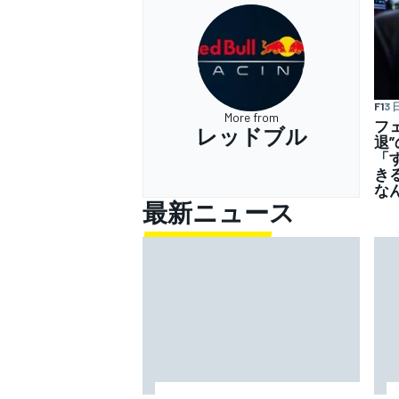
F1
3 
More from
フ
レッドブル
退
「
き
な
最新ニュース