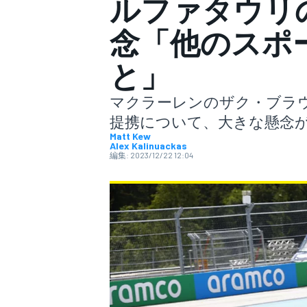
ルファタウリ
念「他のスポ
スーパーフォーミュラ
と」
マクラーレンのザク・ブラウ
提携について、大きな懸念
Matt Kew
Alex Kalinuackas
編集:
2023/12/22 12:04
スーパーGT