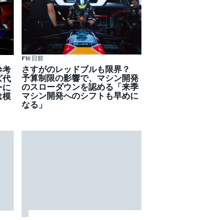
F1
6 日前
さすがのレッドブルも限界？
参考
予算制限の影響で、マシン開発
ズ代
のスローダウンを認める「来季
ーに
マシン開発へのシフトも早めに
は模
なる」