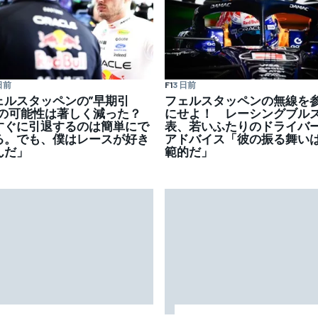
日前
F1
3 日前
ェルスタッペンの”早期引
フェルスタッペンの無線を
”の可能性は著しく減った？
にせよ！ レーシングブル
すぐに引退するのは簡単にで
表、若いふたりのドライバ
る。でも、僕はレースが好き
アドバイス「彼の振る舞い
んだ」
範的だ」