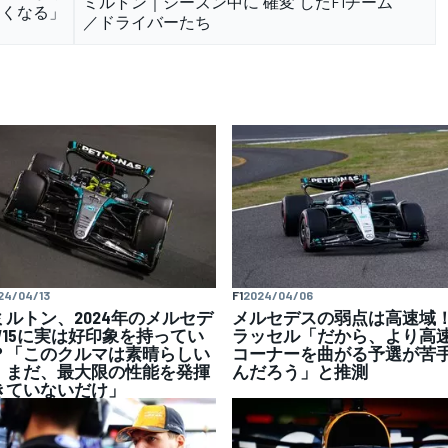
ミルトン｜シーズン中に“確変”したF1チーム
しくなる」
／ドライバーたち
24/04/13
F1
2024/04/06
ミルトン、2024年のメルセデ
メルセデスの弱点は高速
W15に実は好印象を持ってい
ラッセル「だから、より高
？「このクルマは素晴らしい
コーナーを曲がる予選が苦
。まだ、最大限の性能を発揮
んだろう」と推測
きていないだけ」