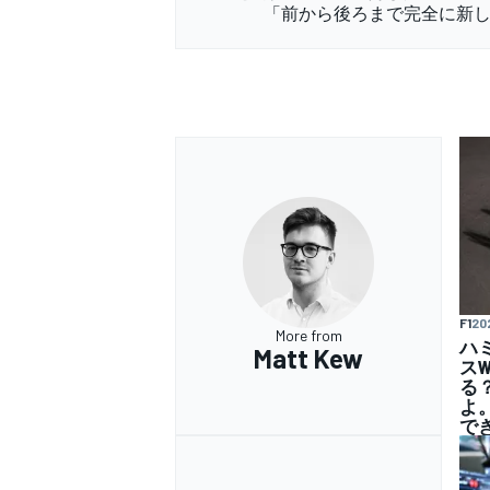
「前から後ろまで完全に新
F1
20
More from
ハ
Matt Kew
ス
る
よ
で