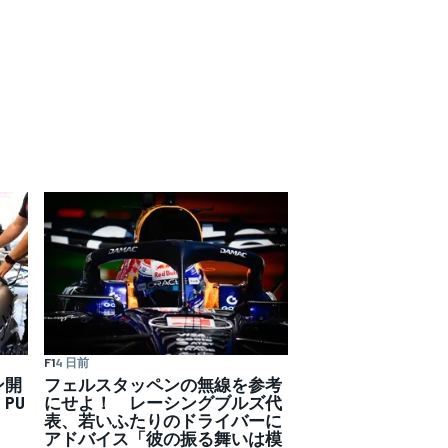
F1
4 日前
ン開
フェルスタッペンの無線を参考
PU
にせよ！ レーシングブルズ代
表、若いふたりのドライバーに
アドバイス「彼の振る舞いは模