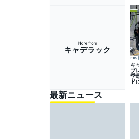
More from
キャデラック
F1
15
キ
ブ
季
ド
最新ニュース