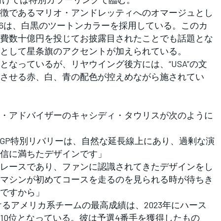
徴であるマリオ・アンドレッティへのオマージュとし
26は、白黒のツートンカラーを採用している。このカ
費数十億円を投じてお披露目されたことでも話題とな
として星条旗のアクセントが加えられている。
なっているが、リヤウイング後方には、“USA”の文
させる赤、白、青の配色が控えめながら施されてい
・アドバイザーのキャシディ・タウリスが次のように
ミGP特別リバリーは、自然な延長線上にあり、過剰な演
信に満ちたデザインです」
レースであり、ファンに認識されてきたデザインをし
マシンが初めてコースを走るのを見られる時が待ちき
ですから」
るアメリカ系チームの最高成績は、2023年にハース
10位となっている。彼は予選4番手を獲得したもの