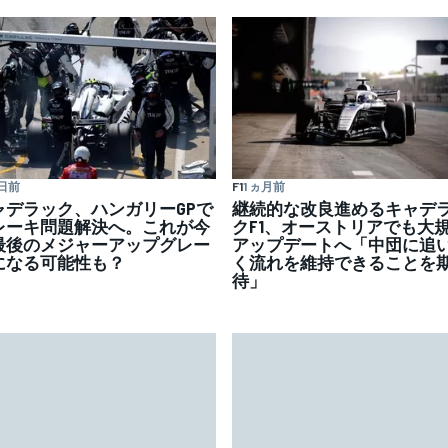
 日前
F1
1 ヵ月前
ャデラック、ハンガリーGPで
継続的な改良進めるキャデ
レーキ問題解決へ。これが今
クF1、オーストリアでも大
最後のメジャーアップグレー
アップデートへ「中団に追
になる可能性も？
く流れを維持できることを
待」