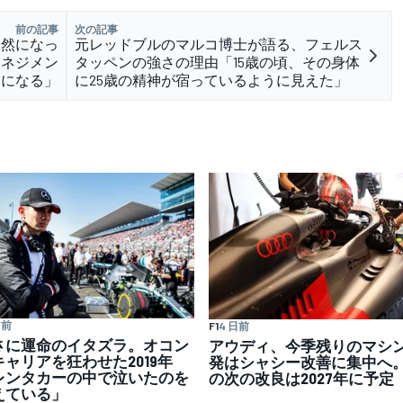
前の記事
次の記事
自然になっ
元レッドブルのマルコ博士が語る、フェルス
マネジメン
タッペンの強さの理由「15歳の頃、その身体
ノになる」
に25歳の精神が宿っているように見えた」
日前
F1
4 日前
さに運命のイタズラ。オコン
アウディ、今季残りのマシ
キャリアを狂わせた2019年
発はシャシー改善に集中へ。
レンタカーの中で泣いたのを
の次の改良は2027年に予定
えている」