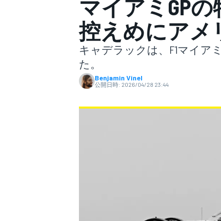
マイアミGP
控えめにアメ
スーパーフォーミュラ
キャデラックは、F1マイア
た。
Benjamin Vinel
公開日時:
2026/04/28 23:44
スーパーGT