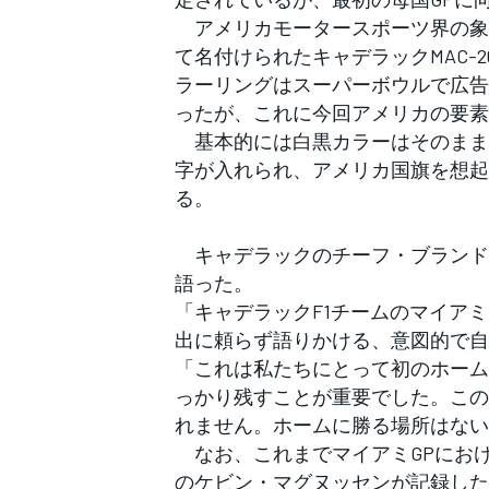
フォーミュラE
アメリカモータースポーツ界の象
て名付けられたキャデラックMAC-
ラーリングはスーパーボウルで広告
ったが、これに今回アメリカの要素
基本的には白黒カラーはそのままと
字が入れられ、アメリカ国旗を想起
る。
キャデラックのチーフ・ブランド
語った。
「キャデラックF1チームのマイア
出に頼らず語りかける、意図的で自
「これは私たちにとって初のホーム
っかり残すことが重要でした。この
れません。ホームに勝る場所はない
なお、これまでマイアミGPにおけ
のケビン・マグヌッセンが記録した