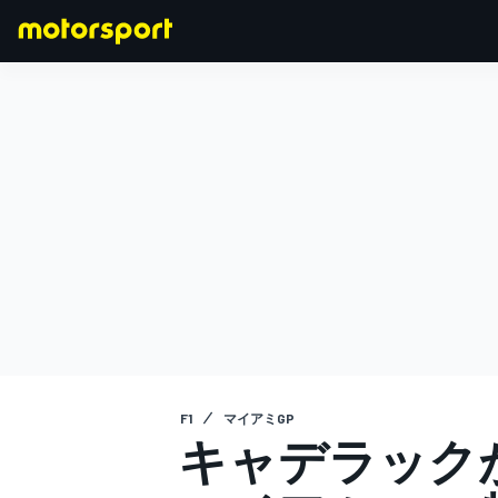
F1
MOTOGP
F1
マイアミGP
キャデラックが