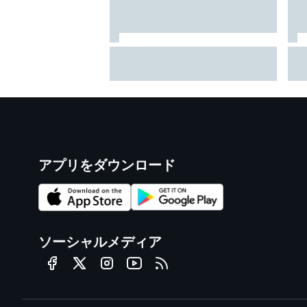
超高速！ レコード1秒更新の超
M
ラップでベッツェッキ最速。小
延
椋藍5番手｜MotoGPイギリスGP
と
プラクティス
アプリをダウンロード
ソーシャルメディア