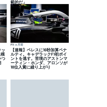
範的だ」
F1
1 ヵ月前
ラッ
【速報】ペレスに10秒加算ペナ
規模
ルティ。キャデラックF1初ポイ
いつ
ントを逃す。苦境のアストンマ
期
ーティン・ホンダ、アロンソが
10位入賞に繰り上がり