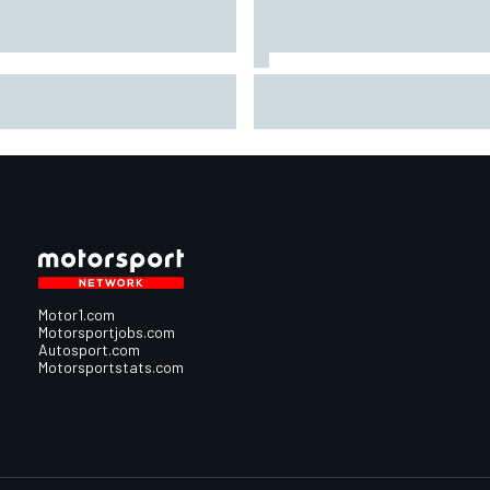
otoGP、シルバーストンと契約
アレックス・マルケス、後
長。イギリスGP開催を少なく
最初のセッションで最速。
も2028年まで継続へ
藍は7番手｜MotoGPイギリス
Motor1.com
Motorsportjobs.com
Autosport.com
Motorsportstats.com