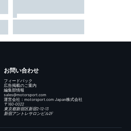
TEAM IMPUL、SF富士で復活のポ
半戦
ールポジション＆2位表彰台。
小椋
星野一樹監督「オサリバンのス
FP1
ピードとチームのポテンシャル
を証明できた」
お問い合わせ
フィードバック
広告掲載のご案内
編集部情報
sales@motorsport.com
運営会社：
motorsport.com
Japan株式会社
〒160-0022
東京都新宿区新宿2-12-13
新宿アントレサロンビル2F