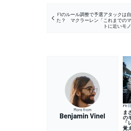
F1のルール調整で予選アタックは
た？ マクラーレン「これまでの
トに近いモ
F1
1 
More from
ま
Benjamin Vinel
の
「
覚