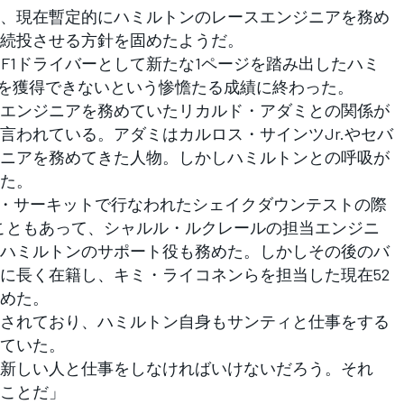
、現在暫定的にハミルトンのレースエンジニアを務め
続投させる方針を固めたようだ。
F1ドライバーとして新たな1ページを踏み出したハミ
台を獲得できないという惨憺たる成績に終わった。
エンジニアを務めていたリカルド・アダミとの関係が
言われている。アダミはカルロス・サインツJr.やセバ
ニアを務めてきた人物。しかしハミルトンとの呼吸が
た。
・サーキットで行なわれたシェイクダウンテストの際
こともあって、シャルル・ルクレールの担当エンジニ
ハミルトンのサポート役も務めた。しかしその後のバ
に長く在籍し、キミ・ライコネンらを担当した現在52
めた。
されており、ハミルトン自身もサンティと仕事をする
ていた。
新しい人と仕事をしなければいけないだろう。それ
ことだ」