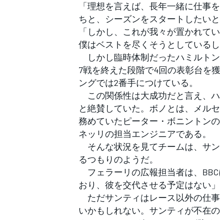
「理想を言えば、長年一緒に仕事を
ちと、シーズンをスタートしたいと
「しかし、これが我々が置かれてい
僕はベストを尽くそうとしているし
しかし臨時体制だったハミルトン
7戦を終えた段階で4回の表彰台を
ングでは2番手につけている。
この関係性は大成功だと言え、ハ
と絶賛していた。ボノとは、メルセ
務めていたピーター・ボニントンの
ネッリの担当エンジニアである。
そんな状況を見てチームは、サン
るつもりのようだ。
フェラーリの広報担当者は、BBC
おり、彼を交代させる予定はない」
ただサンティはレース以外の仕事
いかもしれない。サンティが不在の
すべてのカテゴリー