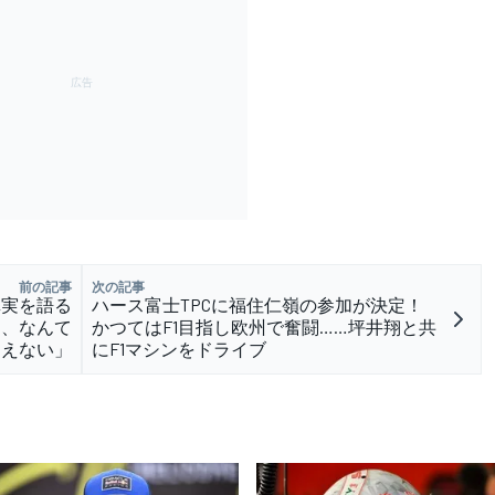
前の記事
次の記事
真実を語る
ハース富士TPCに福住仁嶺の参加が決定！
た、なんて
かつてはF1目指し欧州で奮闘……坪井翔と共
りえない」
にF1マシンをドライブ