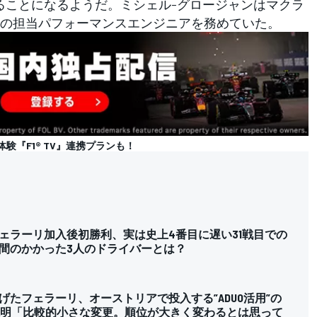
ることになるようだ。ミシェル-グロージャンはマクラ
の担当パフォーマンスエンジニアを務めていた。
の体験『F1® TV』連携プランも！
ェラーリ加入後初勝利、実は史上4番目に遅い31戦目での
間のかかった3人のドライバーとは？
げたフェラーリ、オーストリアで投入する”ADUO活用”の
説明「比較的小さな変更。順位が大きく変わるとは思って