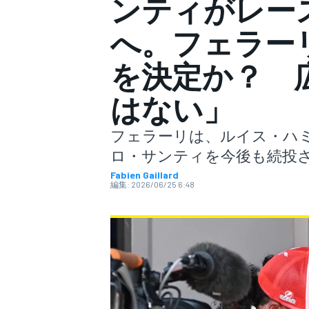
ンティがレー
へ。フェラー
スーパーフォーミュラ
を決定か？ 
はない」
フェラーリは、ルイス・ハ
ロ・サンティを今後も続投
Fabien Gaillard
編集:
2026/06/25 6:48
スーパーGT