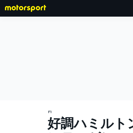
F1
MOTOGP
F1
好調ハミルト