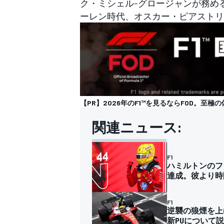
ク・ミシェル-グロージャンが務め
ーレン時代、オスカー・ピアストリ
【PR】2026年のF1™︎を見るならFOD。至極
関連ニュース:
F1
ハミルトンのフ
達成。彼より時
F1
逆襲の狼煙を上
新PUについて