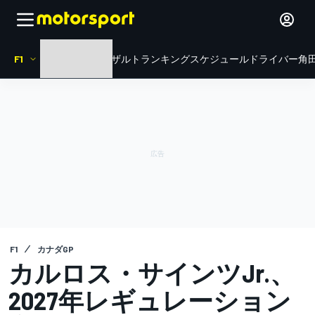
F1
HOME
ニュース
リザルト
ランキング
スケジュール
ドライバー
角田
F1
カナダGP
カルロス・サインツJr.、
2027年レギュレーション