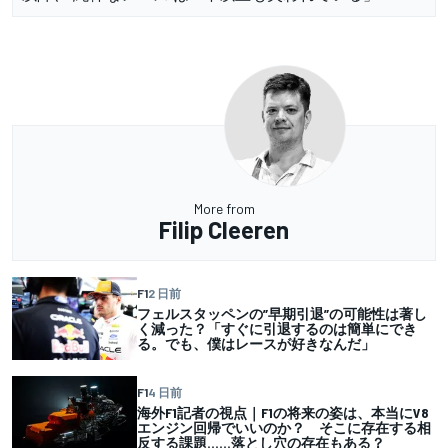
More from
Filip Cleeren
F1
2 日前
フェルスタッペンの”早期引退”の可能性は著し
く減った？「すぐに引退するのは簡単にでき
る。でも、僕はレースが好きなんだ」
F1
4 日前
海外F1記者の視点｜F1の将来の姿は、本当にV8
エンジン回帰でいいのか？ そこに存在する相
反する課題……落とし穴の存在もある？