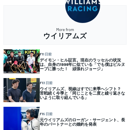
More from
ウイリアムズ
F1
1 日前
デイモン・ヒル証言。現在のラッセルの状況
は、自身の1996年に似ている「でも僕はビルヌ
ーブに勝った！ 頑張れジョージ」
F1
3 日前
ウイリアムズ、視線はすでに来季へシフト？
苦戦続く今季と「同じことを二度と繰り返さな
いように取り組んでいる」
F1
5 日前
元ウイリアムズのローガン・サージェント、長
年のパートナーとの婚約を発表