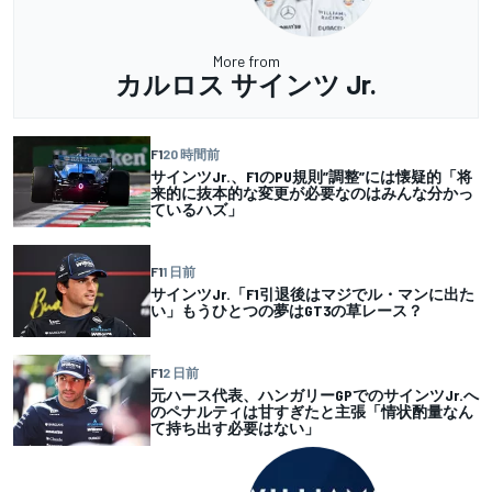
More from
カルロス サインツ Jr.
F1
20 時間前
サインツJr.、F1のPU規則”調整”には懐疑的「将
来的に抜本的な変更が必要なのはみんな分かっ
ているハズ」
F1
1 日前
サインツJr.「F1引退後はマジでル・マンに出た
い」もうひとつの夢はGT3の草レース？
F1
2 日前
元ハース代表、ハンガリーGPでのサインツJr.へ
のペナルティは甘すぎたと主張「情状酌量なん
て持ち出す必要はない」