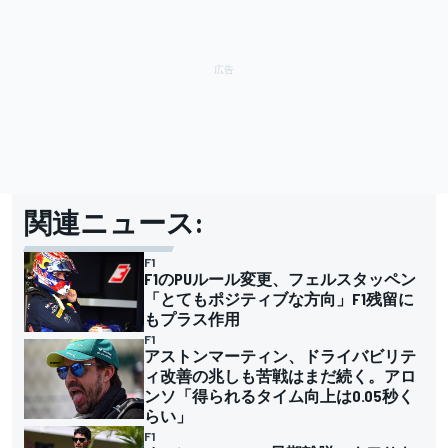
関連ニュース:
F1
F1のPUルール変更、フェルスタッペン
「とてもポジティブな方向」F1残留に
もプラス作用
F1
アストンマーティン、ドライバビリテ
ィ改善の兆しも苦戦はまだ続く。アロ
ンソ「得られるタイム向上は0.05秒く
らい」
F1