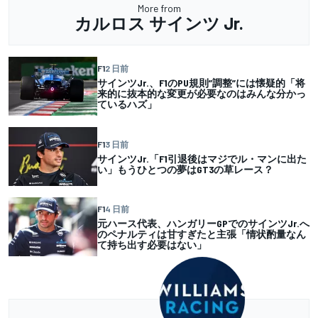
More from
カルロス サインツ Jr.
F1
2 日前
サインツJr.、F1のPU規則”調整”には懐疑的「将
来的に抜本的な変更が必要なのはみんな分かっ
ているハズ」
F1
3 日前
サインツJr.「F1引退後はマジでル・マンに出た
い」もうひとつの夢はGT3の草レース？
F1
4 日前
元ハース代表、ハンガリーGPでのサインツJr.へ
のペナルティは甘すぎたと主張「情状酌量なん
て持ち出す必要はない」