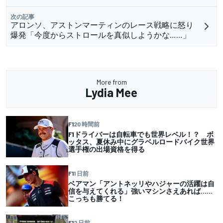
次の記事
アロンソ、アストンマーティンのレース戦略に怒り
爆発「今度からストロールを真似しようかな……」
More from
Lydia Mee
F1
20 時間前
F1ドライバーは自転車でも世界レベル！？ ボ
ッタス、夏休み中にグラベルロードバイク世界
選手権の出場資格を得る
F1
1 日前
ベアマン「アントネッリやハジャーの活躍は自
信を与えてくれる」強いマシンさえあれば……
こっちも勝てる！
F1
2 日前