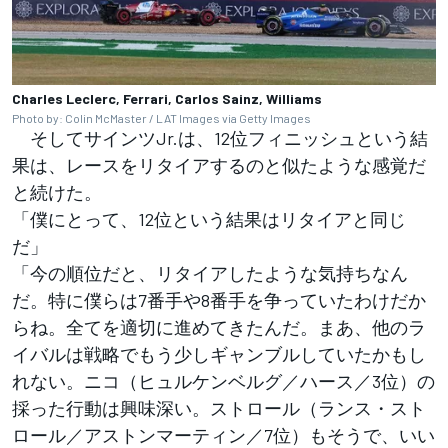
Charles Leclerc, Ferrari, Carlos Sainz, Williams
Photo by: Colin McMaster / LAT Images via Getty Images
そしてサインツJr.は、12位フィニッシュという結
果は、レースをリタイアするのと似たような感覚だ
と続けた。
「僕にとって、12位という結果はリタイアと同じ
だ」
「今の順位だと、リタイアしたような気持ちなん
だ。特に僕らは7番手や8番手を争っていたわけだか
らね。全てを適切に進めてきたんだ。まあ、他のラ
イバルは戦略でもう少しギャンブルしていたかもし
れない。ニコ（ヒュルケンベルグ／ハース／3位）の
採った行動は興味深い。ストロール（ランス・スト
ロール／アストンマーティン／7位）もそうで、いい