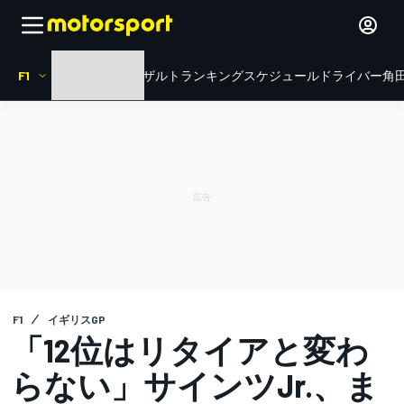
F1
HOME
ニュース
リザルト
ランキング
スケジュール
ドライバー
角田
F1
イギリスGP
「12位はリタイアと変わ
らない」サインツJr.、ま