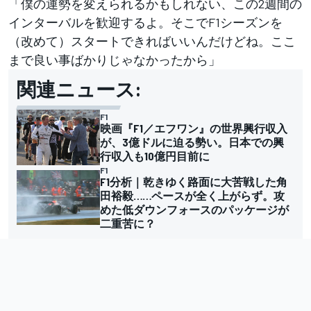
「僕の運勢を変えられるかもしれない、この2週間の
インターバルを歓迎するよ。そこでF1シーズンを
（改めて）スタートできればいいんだけどね。ここ
まで良い事ばかりじゃなかったから」
関連ニュース:
F1
映画『F1／エフワン』の世界興行収入
が、3億ドルに迫る勢い。日本での興
行収入も10億円目前に
F1
F1分析｜乾きゆく路面に大苦戦した角
田裕毅……ペースが全く上がらず。攻
めた低ダウンフォースのパッケージが
二重苦に？