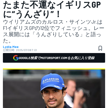
たまた不運なイギリスGP
に“うんざり”！
ウイリアムズのカルロス・サインツJr.は
F1イギリスGPの12位でフィニッシュ。レー
ス展開には「うんざりしている」と語っ
た。
Lydia Mee
公開日時:
2025/07/08 7:01
GOOGLE検索でMOTORSPORT.COMをお気に入り登録