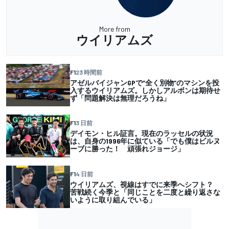
More from
ウイリアムズ
F1
23 時間前
アゼルバイジャンGPで”全く別物”のマシンを投
入するウイリアムズ。しかしアルボンは期待せ
ず「問題解決は無理だろうね」
F1
3 日前
デイモン・ヒル証言。現在のラッセルの状況
は、自身の1996年に似ている「でも僕はビルヌ
ーブに勝った！ 頑張れジョージ」
F1
4 日前
ウイリアムズ、視線はすでに来季へシフト？
苦戦続く今季と「同じことを二度と繰り返さな
いように取り組んでいる」