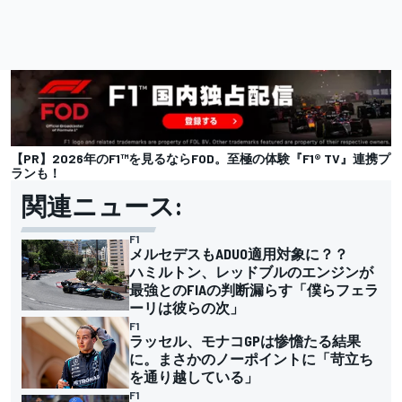
【PR】2026年のF1™を見るならFOD。至極の体験『F1® TV』連携プ
ランも！
関連ニュース:
F1
メルセデスもADUO適用対象に？？
ハミルトン、レッドブルのエンジンが
最強とのFIAの判断漏らす「僕らフェラ
ーリは彼らの次」
F1
ラッセル、モナコGPは惨憺たる結果
に。まさかのノーポイントに「苛立ち
を通り越している」
F1