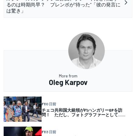
るのは時期尚早？ ブレンボが”待った”「彼の発言に
は驚き」
More from
Oleg Karpov
F1
10 日前
チェコ共和国大統領がF1ハンガリーGPを訪
問！ ただし、フォトグラファーとして……
F1
13 日前