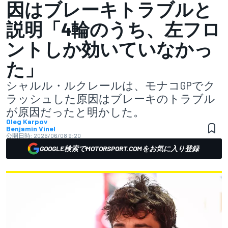
因はブレーキトラブルと
説明「4輪のうち、左フロ
ントしか効いていなかっ
た」
シャルル・ルクレールは、モナコGPでク
ラッシュした原因はブレーキのトラブル
が原因だったと明かした。
Oleg Karpov
Benjamin Vinel
公開日時:
2026/06/08 9:20
GOOGLE検索でMOTORSPORT.COMをお気に入り登録