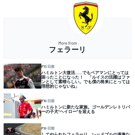
More from
フェラーリ
F1
3 日前
ハミルトン大復活……でもベアマンにとっては
困ったことになった！ 「ルイスの活躍はファ
ンとして素晴らしい。でも僕の将来にとっては
理想的じゃないね」
F1
6 日前
ハミルトンに新たな家族。ゴールデンレトリバ
ーの子犬”ヘイロー”を迎える
F1
9 日前
してやられたフェラーリ、レッドブルの過激な