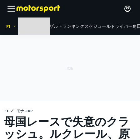
F1
HOME
ニュース
リザルト
ランキング
スケジュール
ドライバー
角田
F1
モナコGP
母国レースで失意のクラ
ッシュ。ルクレール、原