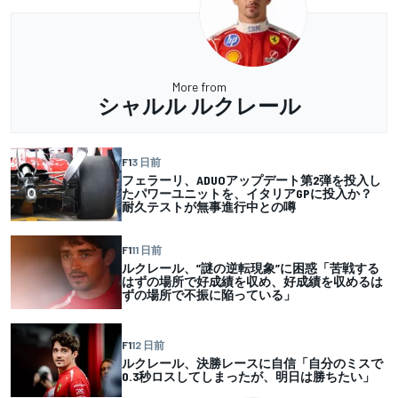
More from
シャルル ルクレール
F1
3 日前
フェラーリ、ADUOアップデート第2弾を投入し
たパワーユニットを、イタリアGPに投入か？
耐久テストが無事進行中との噂
F1
11 日前
ルクレール、”謎の逆転現象”に困惑「苦戦する
はずの場所で好成績を収め、好成績を収めるは
ずの場所で不振に陥っている」
F1
12 日前
ルクレール、決勝レースに自信「自分のミスで
0.3秒ロスしてしまったが、明日は勝ちたい」