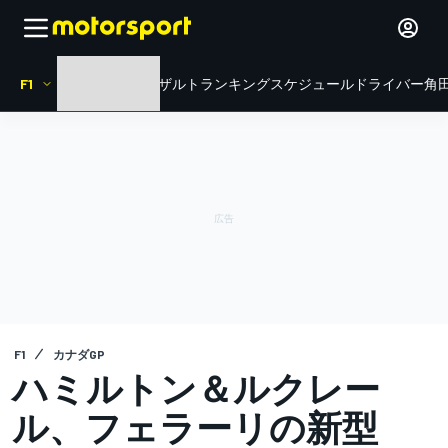
F1
HOME
ニュース
リザルト
ランキング
スケジュール
ドライバー
角田
F1
カナダGP
ハミルトン＆ルクレー
ル、フェラーリの新型