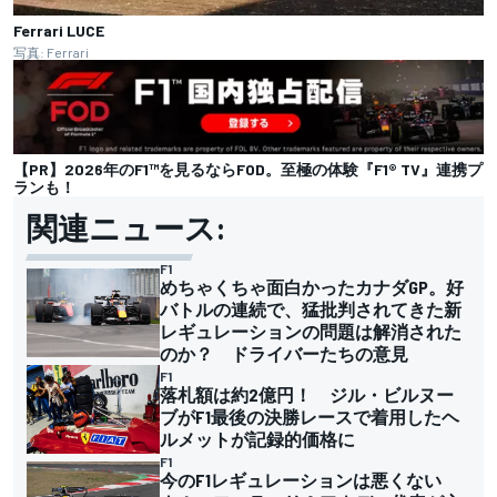
Ferrari LUCE
写真: Ferrari
【PR】2026年のF1™︎を見るならFOD。至極の体験『F1® TV』連携プ
ランも！
関連ニュース:
F1
めちゃくちゃ面白かったカナダGP。好
バトルの連続で、猛批判されてきた新
レギュレーションの問題は解消された
のか？ ドライバーたちの意見
F1
落札額は約2億円！ ジル・ビルヌー
ブがF1最後の決勝レースで着用したヘ
ルメットが記録的価格に
F1
今のF1レギュレーションは悪くない