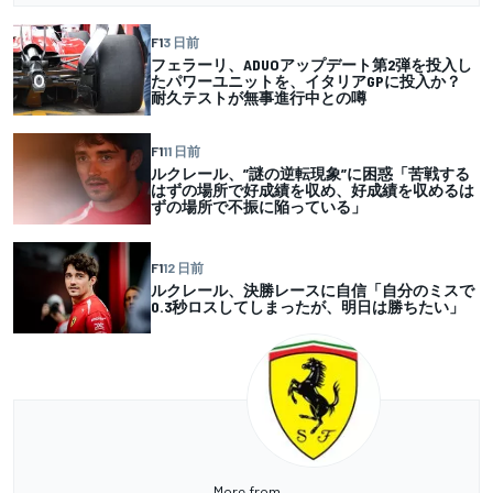
F1
3 日前
フェラーリ、ADUOアップデート第2弾を投入し
たパワーユニットを、イタリアGPに投入か？
耐久テストが無事進行中との噂
F1
11 日前
ルクレール、”謎の逆転現象”に困惑「苦戦する
はずの場所で好成績を収め、好成績を収めるは
ずの場所で不振に陥っている」
F1
12 日前
ルクレール、決勝レースに自信「自分のミスで
0.3秒ロスしてしまったが、明日は勝ちたい」
More from