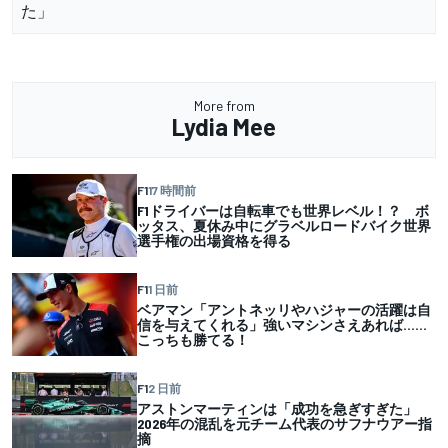
た」
More from
Lydia Mee
F1
17 時間前
F1ドライバーは自転車でも世界レベル！？ ボ
ッタス、夏休み中にグラベルロードバイク世界
選手権の出場資格を得る
F1
1 日前
ベアマン「アントネッリやハジャーの活躍は自
信を与えてくれる」強いマシンさえあれば……
こっちも勝てる！
F1
2 日前
アストンマーティンは「成功を急ぎすぎた」
2026年の混乱を元チーム代表のサフナウアー指
摘