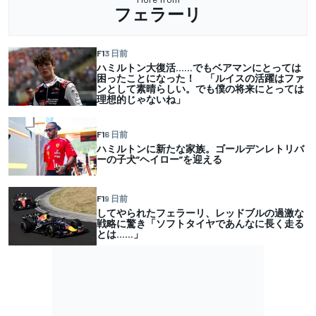
フェラーリ
F1
3 日前
ハミルトン大復活……でもベアマンにとっては
困ったことになった！ 「ルイスの活躍はファ
ンとして素晴らしい。でも僕の将来にとっては
理想的じゃないね」
F1
6 日前
ハミルトンに新たな家族。ゴールデンレトリバ
ーの子犬”ヘイロー”を迎える
F1
9 日前
してやられたフェラーリ、レッドブルの過激な
戦略に驚き「ソフトタイヤであんなに長く走る
とは……」