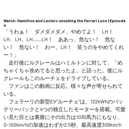
Watch: Hamilton and Leclerc unveiling the Ferrari Luce | Episode
4
「うわぁ！ ダメダメダメ、やめてよ！ LH！
LH、LH、LH……LH！ ああっ、危ない！ 危な
い！ 危ない！ わー、LH！ 笑うのをやめてくれ
ー！」
走行後にルクレールはハミルトンに対して、「め
ちゃくちゃ攻めてると思ったよ」と語った。後にル
クレールもこのルーチェをドライブしている。
ファンはこの動画に反応。様々な声が寄せられて
いる。
フェラーリの新型EV”ルーチェ”は、122kWhのバッ
テリーパックと4つの独立したモーターを搭載。可愛
い見た目とは裏腹にその出力は1035馬力にもなり、
0-100km/hの加速はわずか2.5秒、最高速度309km/h