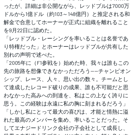
ったが、詳細は非公開ながら、レッドブルは7000万
ドルから1億ドル（約103～148億円）と推定される和
解金で合意してホーナーが正式に組織を離れること
を9月22日に認めた。
「レッドブル・レーシングを率いることは名誉であ
り特権だった」とホーナーはレッドブルが共有した
別れの声明で述べた。
「2005年に（F1参戦を）始めた時、我々は誰もこの
先の旅路を想像できなかっただろう——チャンピオン
シップ、レース、人々、思い出の数々。チームとし
て達成したレコード破りの成果、誰も不可能だと思
わなかった高みへの到達を、私はこの上なく誇りに
思う。この経験は永遠に私の胸に刻まれるだろう」
「しかし私にとって最大の喜びは、才能と情熱に溢
れた最高のメンバーを集め、率いることだった。そ
してエナジードリンク会社の子会社として成長し、