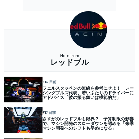
More from
レッドブル
F1
4 日前
フェルスタッペンの無線を参考にせよ！ レー
シングブルズ代表、若いふたりのドライバーに
アドバイス「彼の振る舞いは模範的だ」
F1
7 日前
さすがのレッドブルも限界？ 予算制限の影響
で、マシン開発のスローダウンを認める「来季
マシン開発へのシフトも早めになる」