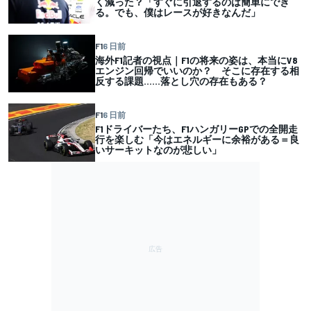
く減った？「すぐに引退するのは簡単にでき
る。でも、僕はレースが好きなんだ」
F1
6 日前
海外F1記者の視点｜F1の将来の姿は、本当にV8
エンジン回帰でいいのか？ そこに存在する相
反する課題……落とし穴の存在もある？
F1
6 日前
F1ドライバーたち、F1ハンガリーGPでの全開走
行を楽しむ「今はエネルギーに余裕がある＝良
いサーキットなのが悲しい」