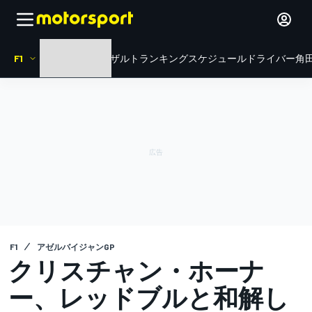
F1
HOME
ニュース
リザルト
ランキング
スケジュール
ドライバー
角田
F1
アゼルバイジャンGP
クリスチャン・ホーナ
ー、レッドブルと和解し