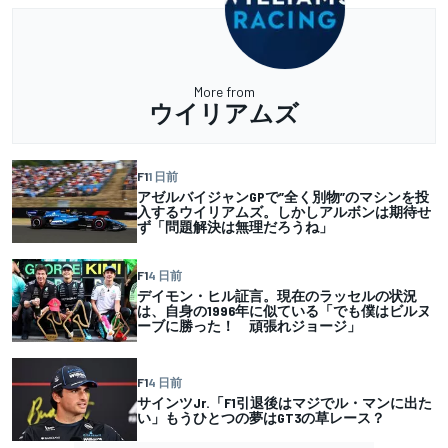
More from
ウイリアムズ
F1
1 日前
アゼルバイジャンGPで”全く別物”のマシンを投
入するウイリアムズ。しかしアルボンは期待せ
ず「問題解決は無理だろうね」
F1
4 日前
デイモン・ヒル証言。現在のラッセルの状況
は、自身の1996年に似ている「でも僕はビルヌ
ーブに勝った！ 頑張れジョージ」
F1
4 日前
サインツJr.「F1引退後はマジでル・マンに出た
い」もうひとつの夢はGT3の草レース？