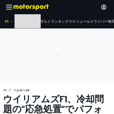
F1
HOME
ニュース
リザルト
ランキング
スケジュール
ドライバー
角田
F1
ベルギーGP
ウイリアムズF1、冷却問
題の”応急処置”でパフォ