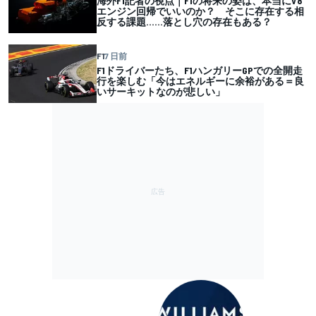
海外F1記者の視点｜F1の将来の姿は、本当にV8
エンジン回帰でいいのか？ そこに存在する相
反する課題……落とし穴の存在もある？
F1
7 日前
F1ドライバーたち、F1ハンガリーGPでの全開走
行を楽しむ「今はエネルギーに余裕がある＝良
いサーキットなのが悲しい」