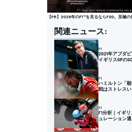
【PR】2026年のF1™を見るならFOD。至極の
関連ニュース:
F1
2021年アブ
イギリスGPの
F1
ハミルトン「順
戦はストレスい
F1
F1分析｜イギ
ュレーション通