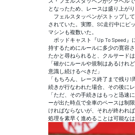
ス・フェルスタッペンがグラベルで
フォーミュラE
となったため、レースは盛り上が
フェルスタッペンがストップして
されていた。実際、SC走行中にピ
マシンも複数いた。
ポッドキャスト『Up To Spe
持するためにルールに多少の寛容さ
たかと尋ねられると、クルサードは
「確かにルールや規制はあるけれど
意識し続けるべきだ」
「もちろん、レース終了まで残り1
続きが行なわれた場合、その後にレ
「ただ、その手続きはもっと迅速に
ーが出た時点で全車のペースは制限
ければならないが、それが終われば
処理を素早く進めることは可能なは