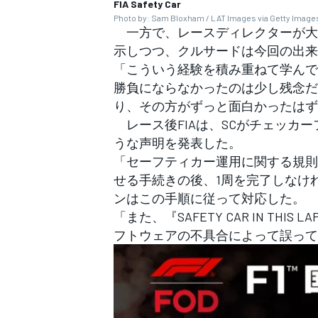
FIA Safety Car
Photo by: Sam Bloxham / LAT Images via Getty Image
一方で、レースディレクターが大
示しつつ、クルサードは今回の出来
「こういう経験を積み重ねて学んで
勝負にならなかったのは少し残念だ
り、その方がずっと面白かったはず
レース後FIAは、SCがチェッカ
うな声明を発表した。
「セーフティカー運用に関する規則（
せる手続きの後、1周を完了しなけ
ンはこの手順に従って対応した。
「また、『SAFETY CAR IN T
フトウェアの不具合によって誤って