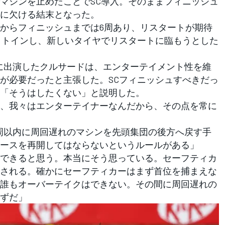
マシンを止めたことでSC導入。そのままフィニッシュ
りに欠ける結末となった。
からフィニッシュまでは6周あり、リスタートが期待
ットインし、新しいタイヤでリスタートに臨もうとした
ed』に出演したクルサードは、エンターテイメント性を維
が必要だったと主張した。SCフィニッシュすべきだっ
「そうはしたくない」と説明した。
、我々はエンターテイナーなんだから、その点を常に
周以内に周回遅れのマシンを先頭集団の後方へ戻す手
ースを再開してはならないというルールがある」
できると思う。本当にそう思っている。セーフティカ
される。確かにセーフティカーはまず首位を捕まえな
誰もオーバーテイクはできない。その間に周回遅れの
ずだ」