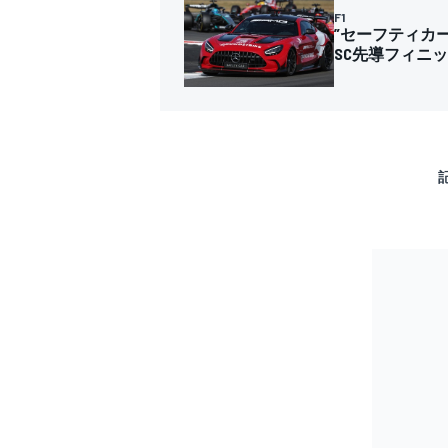
F1
”セーフティカ
SC先導フィニ