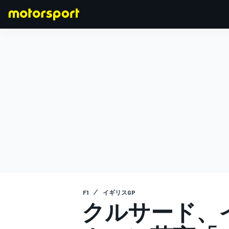
F1
MOTOGP
F1
イギリスGP
クルサード、イ