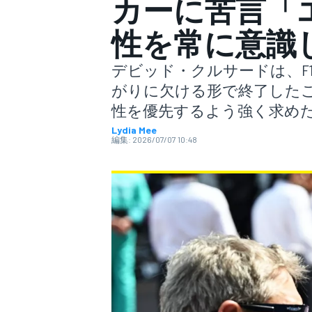
カーに苦言「
性を常に意識
スーパーフォーミュラ
デビッド・クルサードは、F
がりに欠ける形で終了したこ
性を優先するよう強く求め
Lydia Mee
編集:
2026/07/07 10:48
スーパーGT