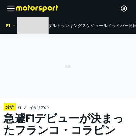
F1
HOME
ニュース
リザルト
ランキング
スケジュール
ドライバー
角田
分析
F1
イタリアGP
急遽F1デビューが決まっ
たフランコ・コラピン