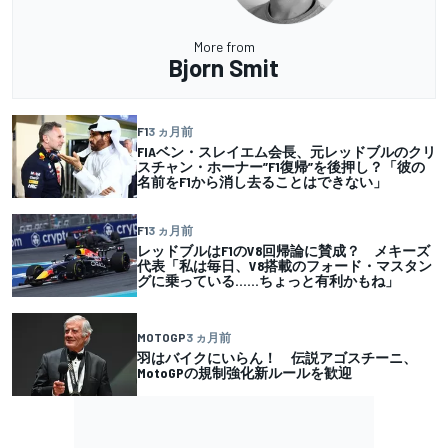
More from
Bjorn Smit
F1
3 ヵ月前
FIAベン・スレイエム会長、元レッドブルのクリ
スチャン・ホーナー”F1復帰”を後押し？「彼の
名前をF1から消し去ることはできない」
F1
3 ヵ月前
レッドブルはF1のV8回帰論に賛成？ メキーズ
代表「私は毎日、V8搭載のフォード・マスタン
グに乗っている……ちょっと有利かもね」
MOTOGP
3 ヵ月前
羽はバイクにいらん！ 伝説アゴスチーニ、
MotoGPの規制強化新ルールを歓迎