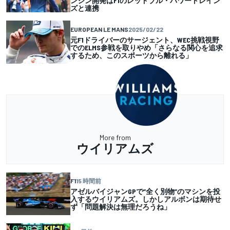
ンジン開発はF1のレッドブル・パワートレイン
ズと連携
EUROPEAN LE MANS
2025/02/22
元F1ドライバーのサージェント、WEC挑戦視野
でのELMS参戦を取りやめ「さらなる関心を追求
するため、このスポーツから離れる」
More from
ウイリアムズ
F1
15 時間前
アゼルバイジャンGPで”全く別物”のマシンを投
入するウイリアムズ。しかしアルボンは期待せ
ず「問題解決は無理だろうね」