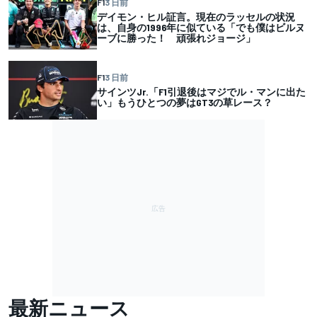
F1
3 日前
デイモン・ヒル証言。現在のラッセルの状況
は、自身の1996年に似ている「でも僕はビルヌ
ーブに勝った！ 頑張れジョージ」
F1
3 日前
サインツJr.「F1引退後はマジでル・マンに出た
い」もうひとつの夢はGT3の草レース？
最新ニュース