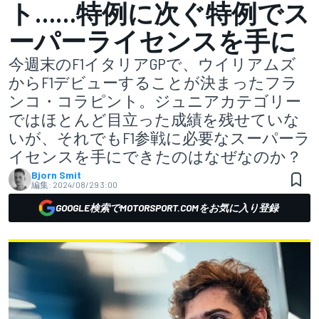
ト……特例に次ぐ特例でス
ーパーライセンスを手に
今週末のF1イタリアGPで、ウイリアムズ
からF1デビューすることが決まったフラ
ンコ・コラピント。ジュニアカテゴリー
ではほとんど目立った成績を残せていな
いが、それでもF1参戦に必要なスーパーラ
イセンスを手にできたのはなぜなのか？
Bjorn Smit
編集:
2024/08/29 3:00
GOOGLE検索でMOTORSPORT.COMをお気に入り登録