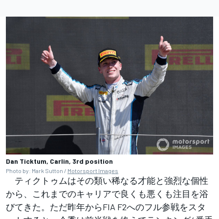
Dan Ticktum, Carlin, 3rd position
Photo by: Mark Sutton /
Motorsport Images
ティクトゥムはその類い稀なる才能と強烈な個性
から、これまでのキャリアで良くも悪くも注目を浴
びてきた。ただ昨年からFIA F2へのフル参戦をスタ