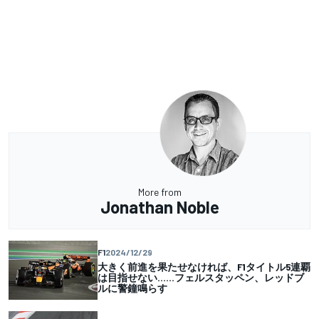
More from
Jonathan Noble
F1
2024/12/29
大きく前進を果たせなければ、F1タイトル5連覇
は目指せない……フェルスタッペン、レッドブ
ルに警鐘鳴らす