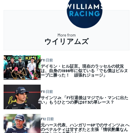
More from
ウイリアムズ
F1
1 日前
デイモン・ヒル証言。現在のラッセルの状況
は、自身の1996年に似ている「でも僕はビルヌ
ーブに勝った！ 頑張れジョージ」
F1
1 日前
サインツJr.「F1引退後はマジでル・マンに出た
い」もうひとつの夢はGT3の草レース？
F1
2 日前
元ハース代表、ハンガリーGPでのサインツJr.へ
のペナルティは甘すぎたと主張「情状酌量なん