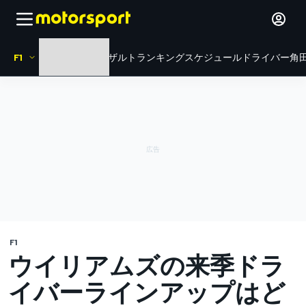
F1
HOME
ニュース
リザルト
ランキング
スケジュール
ドライバー
角田
F1
ウイリアムズの来季ドラ
イバーラインアップはど