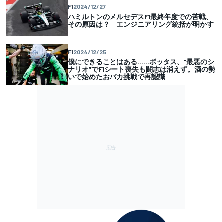
F1
2024/12/27
ハミルトンのメルセデスF1最終年度での苦戦、
その原因は？ エンジニアリング統括が明かす
F1
2024/12/25
僕にできることはある……ボッタス、“最悪のシ
ナリオ”でF1シート喪失も闘志は消えず。酒の勢
いで始めたおバカ挑戦で再認識