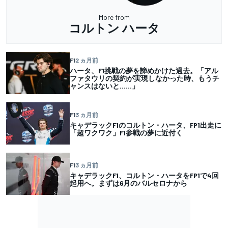
More from
コルトン ハータ
F1
2 ヵ月前
ハータ、F1挑戦の夢を諦めかけた過去。「アル
ファタウリの契約が実現しなかった時、もうチ
ャンスはないと……」
F1
3 ヵ月前
キャデラックF1のコルトン・ハータ、FP1出走に
「超ワクワク」F1参戦の夢に近付く
F1
3 ヵ月前
キャデラックF1、コルトン・ハータをFP1で4回
起用へ。まずは6月のバルセロナから