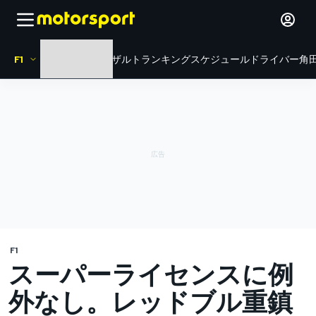
F1
HOME
ニュース
リザルト
ランキング
スケジュール
ドライバー
角田
F1
スーパーライセンスに例
外なし。レッドブル重鎮