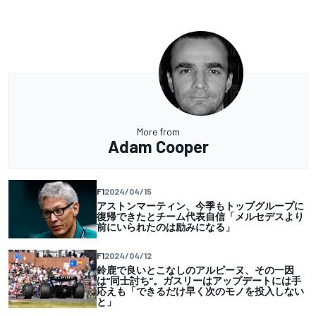
More from
Adam Cooper
F1
2024/04/15
アストンマーティン、今季もトップグループに
復帰できたとチーム代表自信「メルセデスより
前にいられたのは励みになる」
F1
2024/04/12
鈴鹿で良いとこなしのアルピーヌ、その一因
は“同士討ち”。ガスリーはアップデートには手
応えも「できるだけ早く次のモノを投入しない
と」