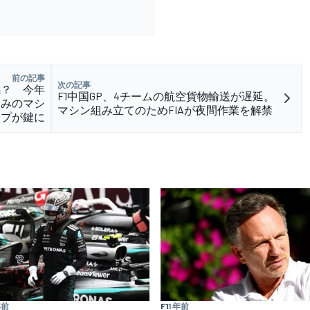
前の記事
次の記事
感？ 今年
F1中国GP、4チームの航空貨物輸送が遅延。
込みのマシ
マシン組み立てのためFIAが夜間作業を解禁
ップが鍵に
年前
F1
1 年前