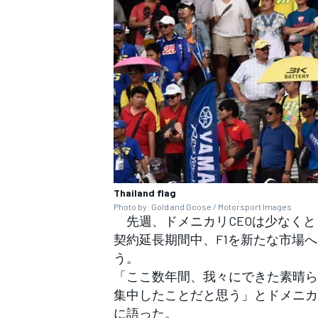
Thailand flag
Photo by: Gold and Goose / Motorsport Images
先週、ドメニカリCEOは少なくとも
契約延長期間中、F1を新たな市場
う。
「ここ数年間、我々にできた素晴ら
集中したことだと思う」とドメニカリCE
に語った。
すべてのカテゴリー