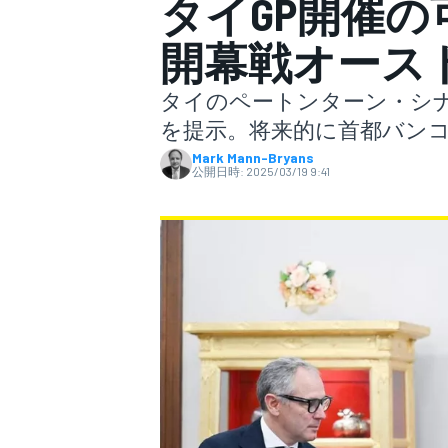
タイGP開催
開幕戦オース
スーパーフォーミュラ
タイのペートンターン・シナ
を提示。将来的に首都バン
Mark Mann-Bryans
公開日時:
2025/03/19 9:41
スーパーGT