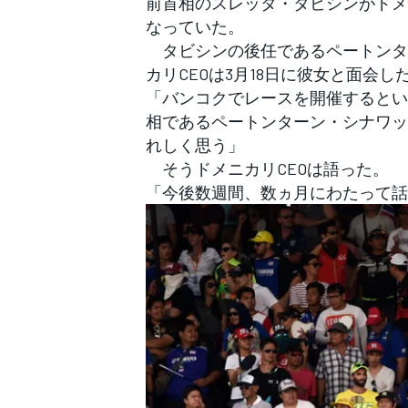
前首相のスレッタ・タビシンがドメ
フォーミュラE
なっていた。
タビシンの後任であるペートンタ
カリCEOは3月18日に彼女と面会し
「バンコクでレースを開催するとい
相であるペートンターン・シナワッ
れしく思う」
そうドメニカリCEOは語った。
「今後数週間、数ヵ月にわたって話