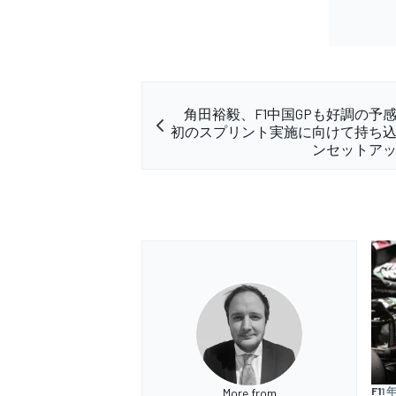
角田裕毅、F1中国GPも好調の予
初のスプリント実施に向けて持ち
ンセットア
F1
1 
More from