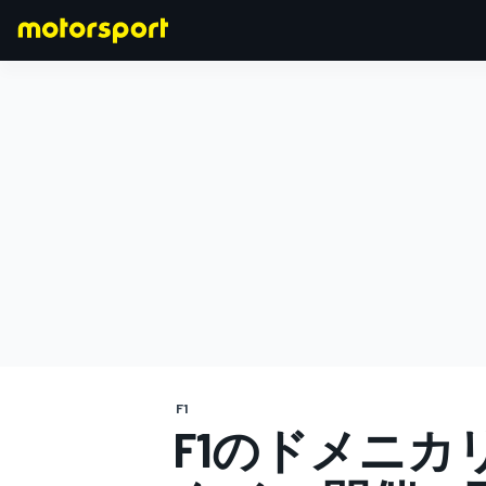
F1
MOTOGP
F1
F1のドメニカ