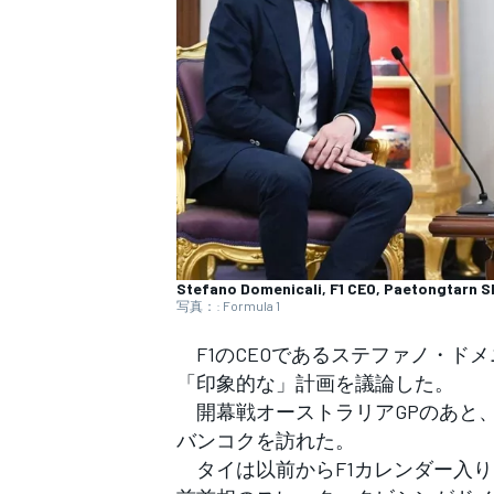
WEC
Stefano Domenicali, F1 CEO, Paetongtarn S
写真：: Formula 1
F1のCEOであるステファノ・ド
「印象的な」計画を議論した。
開幕戦オーストラリアGPのあと、
バンコクを訪れた。
タイは以前からF1カレンダー入り