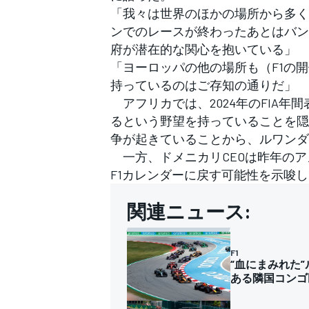
「我々は世界のほかの場所から多く
ンでのレースが終わったあとはバン
府が潜在的な関心を抱いている」
「ヨーロッパの他の場所も（F1の
持っているのはご存知の通りだ」
アフリカでは、2024年のFIA年
るという野望を持っていることを隠
争が起きていることから、ルワンダ
一方、ドメニカリCEOは昨年のアメ
F1カレンダーに戻す可能性を示唆
関連ニュース:
F1
“血にまみれた
ある隣国コンゴ