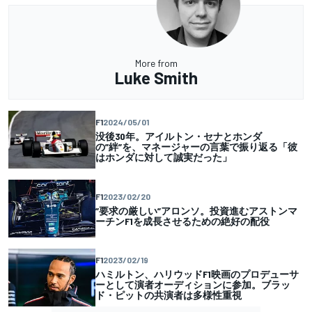
More from
Luke Smith
F1
2024/05/01
没後30年。アイルトン・セナとホンダ
の”絆”を、マネージャーの言葉で振り返る「彼
はホンダに対して誠実だった」
F1
2023/02/20
”要求の厳しい”アロンソ。投資進むアストンマ
ーチンF1を成長させるための絶好の配役
F1
2023/02/19
ハミルトン、ハリウッドF1映画のプロデューサ
ーとして演者オーディションに参加。ブラッ
ド・ピットの共演者は多様性重視