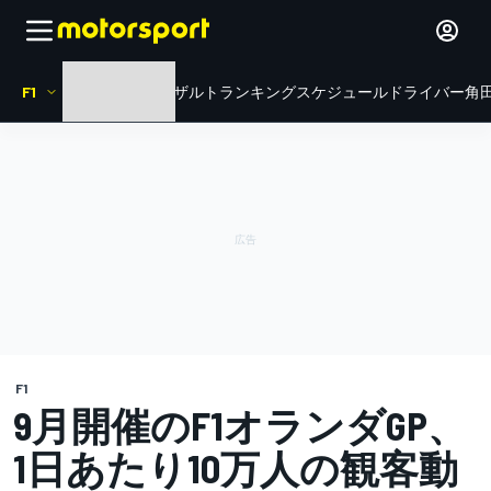
F1
HOME
ニュース
リザルト
ランキング
スケジュール
ドライバー
角田
F1
9月開催のF1オランダGP、
1日あたり10万人の観客動