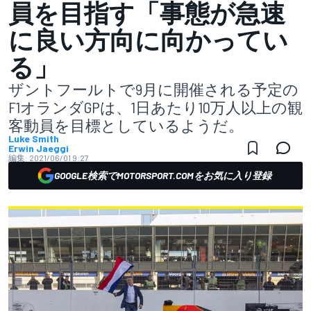
員を目指す「事態が急速
に良い方向に向かってい
る」
ザントフールトで9月に開催される予定の
F1オランダGPは、1日あたり10万人以上の観
客動員を目標としているようだ。
Luke Smith
Erwin Jaeggi
編集:
2021/06/01 9:27
GOOGLE検索でMOTORSPORT.COMをお気に入り登録