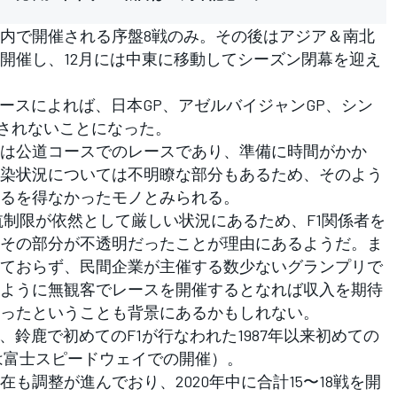
内で開催される序盤8戦のみ。その後はアジア＆南北
開催し、12月には中東に移動してシーズン閉幕を迎え
ースによれば、日本GP、アゼルバイジャンGP、シン
催されないことになった。
は公道コースでのレースであり、準備に時間がかか
染状況については不明瞭な部分もあるため、そのよう
るを得なかったモノとみられる。
制限が依然として厳しい状況にあるため、F1関係者を
その部分が不透明だったことが理由にあるようだ。ま
ておらず、民間企業が主催する数少ないグランプリで
ように無観客でレースを開催するとなれば収入を期待
ったということも背景にあるかもしれない。
鈴鹿で初めてのF1が行なわれた1987年以来初めての
8年は富士スピードウェイでの開催）。
調整が進んでおり、2020年中に合計15〜18戦を開