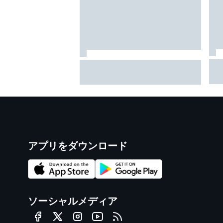
マク
バニャイヤは貧乏くじを引い
れ
た？ ドゥカティの大先輩スト
ラ
ーナー、その境遇に同情「本当
が
に気の毒」
て
アプリをダウンロード
ソーシャルメディア