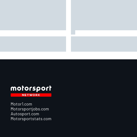
ラーレン“MP4/8B”に搭載さ
スプリント2位の小椋藍も、
たランボルギーニ／クライス
イヤマネジメントに苦しむ
ーV12……あのエンジンブロー
走できるか確信がなかった
なければ、F1の歴史が変わっ
素晴らしい結果」
いた？
Motor1.com
Motorsportjobs.com
Autosport.com
Motorsportstats.com