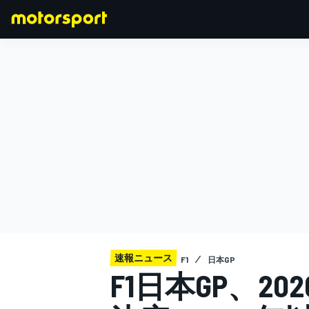
F1
MOTOGP
速報ニュース
F1
日本GP
F1日本GP、2