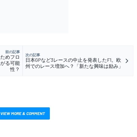
前の記事
次の記事
のためフロ
日本GPなど3レースの中止を発表したF1。欧
繋がる可能
州でのレース増加へ？「新たな興味は励み」
性？
VIEW MORE & COMMENT