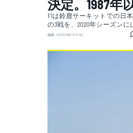
決定。1987
F1は鈴鹿サーキットでの日本
スーパーフォーミュラ
の3戦を、2020年シーズン
編集:
2020/06/12 8:02
スーパーGT