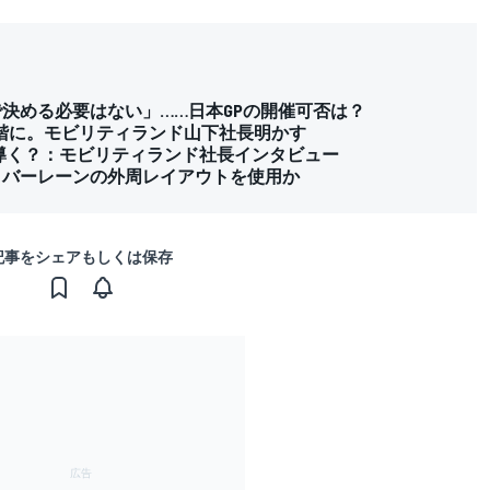
いで決める必要はない」……日本GPの開催可否は？
段階に。モビリティランド山下社長明かす
に導く？：モビリティランド社長インタビュー
？ バーレーンの外周レイアウトを使用か
記事をシェアもしくは保存