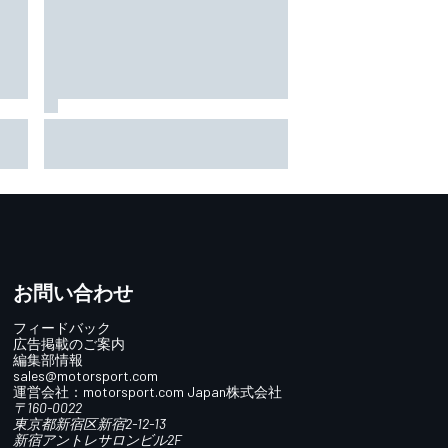
タ
ロングラン中心のFP2も野尻、
「完
太田がタイム上位に｜スーパー
が、
フォーミュラ第8戦SUGO：FP2
結果
お問い合わせ
フィードバック
広告掲載のご案内
編集部情報
sales@motorsport.com
運営会社：
motorsport.com
Japan株式会社
〒160-0022
東京都新宿区新宿2-12-13
新宿アントレサロンビル2F