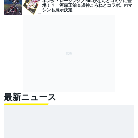
ホンダ・レーシング／HRCがなんとコミケに登
場！？ 河森正治＆戌神ころねとコラボ。F1マ
シンも展示決定
最新ニュース