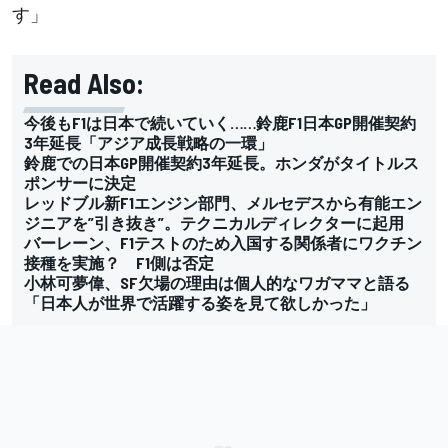
す」
Read Also:
今後もF1は日本で続いていく……鈴鹿F1日本GP開催契約
3年延長「アジア成長戦略の一環」
鈴鹿での日本GP開催契約3年延長。ホンダがタイトルス
ポンサーに決定
レッドブル新F1エンジン部門、メルセデスから有能エン
ジニアを”引き抜き”。テクニカルディレクターに起用
バーレーン、F1テストのため入国する関係者にワクチン
接種を実施？ F1側は否定
小林可夢偉、SF欠場の理由は個人的なワガママと語る
「日本人が世界で活躍する姿を見て欲しかった」