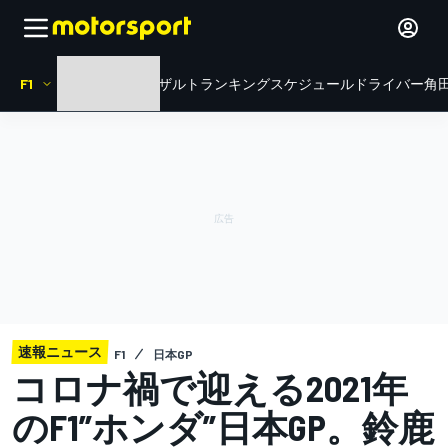
F1
HOME
ニュース
リザルト
ランキング
スケジュール
ドライバー
角田
速報ニュース
F1
日本GP
コロナ禍で迎える2021年
のF1”ホンダ”日本GP。鈴鹿