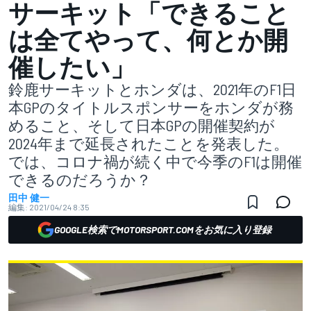
サーキット「できること
は全てやって、何とか開
催したい」
鈴鹿サーキットとホンダは、2021年のF1日
本GPのタイトルスポンサーをホンダが務
めること、そして日本GPの開催契約が
2024年まで延長されたことを発表した。
では、コロナ禍が続く中で今季のF1は開催
できるのだろうか？
田中 健一
編集:
2021/04/24 8:35
GOOGLE検索でMOTORSPORT.COMをお気に入り登録