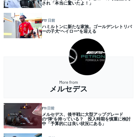
され「本当に驚いたよ！」
F1
7 日前
ハミルトンに新たな家族。ゴールデンレトリバ
ーの子犬”ヘイロー”を迎える
More from
メルセデス
F1
1 日前
メルセデス、後半戦に大型アップグレード
の“弾”を持っている？ 投入時期を慎重に検討
中「予算的には良い状況にある」