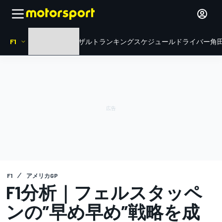
F1
HOME
ニュース
リザルト
ランキング
スケジュール
ドライバー
角田
F1
アメリカGP
F1分析｜フェルスタッペ
ンの”早め早め”戦略を成