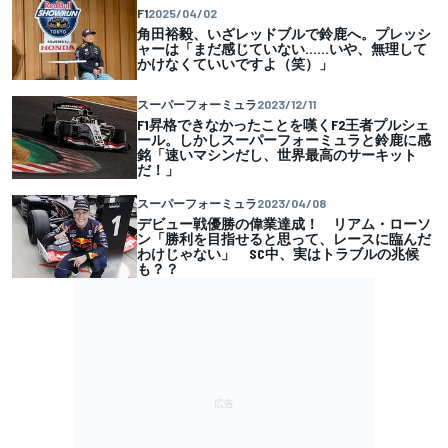
F1
2025/04/02
角田裕毅、いざレッドブルで鈴鹿へ。プレッシ
ャーは「まだ感じていない……いや、無理して
かけなくていいですよ（笑）」
スーパーフォーミュラ
2023/12/11
F1昇格できなかったことを嘆くF2王者プルシェ
ール。しかしスーパーフォーミュラと鈴鹿に感
銘「速いマシンだし、世界最高のサーキット
だ！」
スーパーフォーミュラ
2023/04/08
デビュー戦優勝の偉業達成！ リアム・ローソ
ン「勝利を目指せると思って、レースに臨んだ
わけじゃない」 SC中、実はトラブルの兆候
も？？