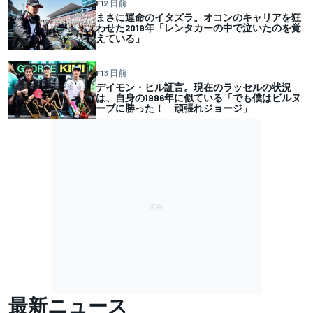
F1
2 日前
まさに運命のイタズラ。オコンのキャリアを狂
わせた2019年「レンタカーの中で泣いたのを覚
えている」
F1
3 日前
デイモン・ヒル証言。現在のラッセルの状況
は、自身の1996年に似ている「でも僕はビルヌ
ーブに勝った！ 頑張れジョージ」
最新ニュース