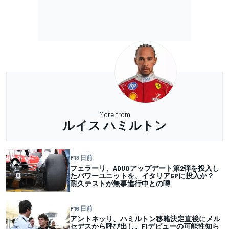
More from
ルイス ハミルトン
F1
3 日前
フェラーリ、ADUOアップデート第2弾を投入し
たパワーユニットを、イタリアGPに投入か？
耐久テストが無事進行中との噂
F1
6 日前
アントネッリ、ハミルトン移籍決定直後にメル
セデスから呼び出し。F1デビューの可能性知ら