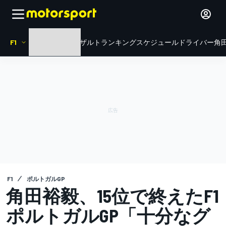
F1
HOME
ニュース
リザルト
ランキング
スケジュール
ドライバー
角田
F1
ポルトガルGP
角田裕毅、15位で終えたF1
ポルトガルGP「十分なグ