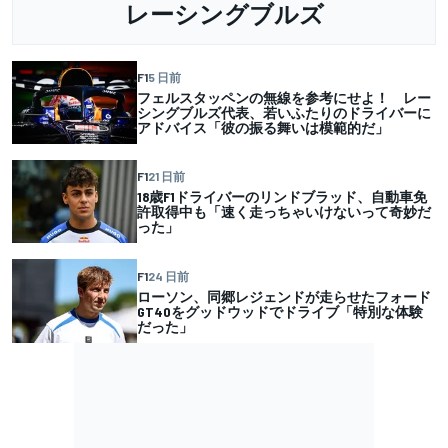
レーシングブルズ
F1
5 日前
フェルスタッペンの無線を参考にせよ！ レー
シングブルズ代表、若いふたりのドライバーに
アドバイス「彼の振る舞いは模範的だ」
F1
21 日前
18歳F1ドライバーのリンドブラッド、自動車免
許取得中も「速く走っちゃいけないって奇妙だ
った」
F1
24 日前
ローソン、同郷レジェンドが走らせたフォード
GT40をグッドウッドでドライブ「特別な体験
だった」