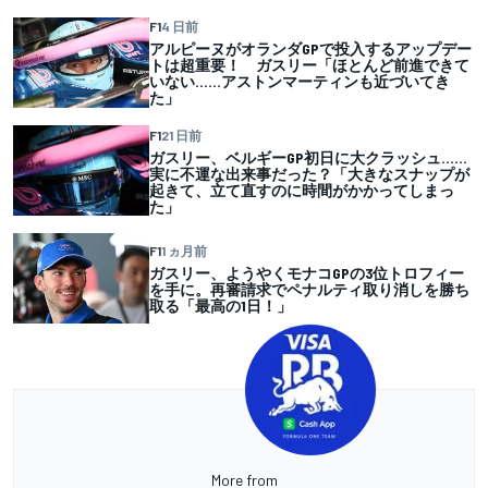
F1
4 日前
アルピーヌがオランダGPで投入するアップデー
トは超重要！ ガスリー「ほとんど前進できて
いない……アストンマーティンも近づいてき
た」
F1
21 日前
ガスリー、ベルギーGP初日に大クラッシュ……
実に不運な出来事だった？「大きなスナップが
起きて、立て直すのに時間がかかってしまっ
た」
F1
1 ヵ月前
ガスリー、ようやくモナコGPの3位トロフィー
を手に。再審請求でペナルティ取り消しを勝ち
取る「最高の1日！」
More from