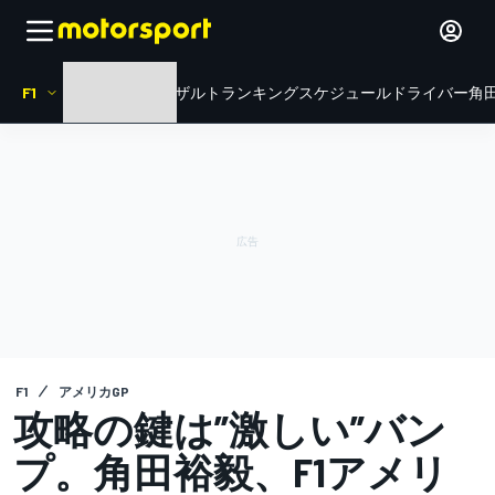
F1
HOME
ニュース
リザルト
ランキング
スケジュール
ドライバー
角田
F1
アメリカGP
攻略の鍵は”激しい”バン
プ。角田裕毅、F1アメリ