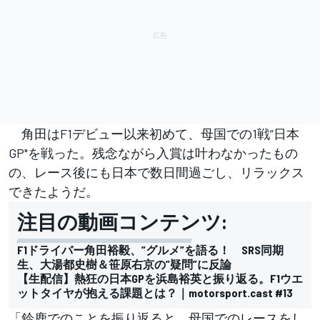
角田はF1デビュー以来初めて、母国での1戦”日本
GP"を戦った。残念ながら入賞は叶わなかったもの
の、レース後にも日本で数日間過ごし、リラックス
できたようだ。
注目の動画コンテンツ:
F1ドライバー角田裕毅、”グルメ”を語る！ SRS同期
生、大湯都史樹＆笹原右京の”疑問”に反論
【生配信】熱狂の日本GPを浜島裕英と振り返る。F1ウエ
ットタイヤが抱える課題とは？｜motorsport.cast #13
「鈴鹿でのことを振り返ると、母国でのレースをし