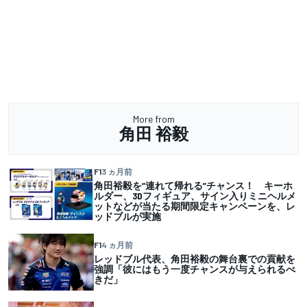
More from
角田 裕毅
F1
3 ヵ月前
角田裕毅を”連れて帰れる”チャンス！ キーホ
ルダー、3Dフィギュア、サイン入りミニヘルメ
ットなどが当たる期間限定キャンペーンを、レ
ッドブルが実施
F1
4 ヵ月前
レッドブル代表、角田裕毅の舞台裏での貢献を
強調「彼にはもう一度チャンスが与えられるべ
きだ」