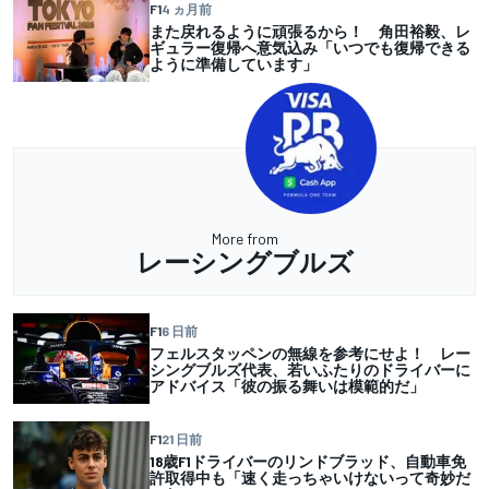
F1
4 ヵ月前
また戻れるように頑張るから！ 角田裕毅、レ
ギュラー復帰へ意気込み「いつでも復帰できる
ように準備しています」
More from
レーシングブルズ
F1
6 日前
フェルスタッペンの無線を参考にせよ！ レー
シングブルズ代表、若いふたりのドライバーに
アドバイス「彼の振る舞いは模範的だ」
F1
21 日前
18歳F1ドライバーのリンドブラッド、自動車免
許取得中も「速く走っちゃいけないって奇妙だ