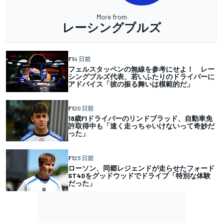
More from
レーシングブルズ
F1
4 日前
フェルスタッペンの無線を参考にせよ！ レー
シングブルズ代表、若いふたりのドライバーに
アドバイス「彼の振る舞いは模範的だ」
F1
20 日前
18歳F1ドライバーのリンドブラッド、自動車免
許取得中も「速く走っちゃいけないって奇妙だ
った」
F1
23 日前
ローソン、同郷レジェンドが走らせたフォード
GT40をグッドウッドでドライブ「特別な体験
だった」