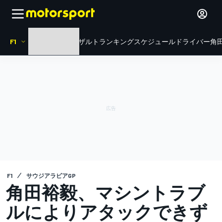
F1
HOME
ニュース
リザルト
ランキング
スケジュール
ドライバー
角田
F1
サウジアラビアGP
角田裕毅、マシントラブ
ルによりアタックできず