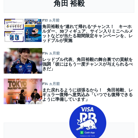
角田 裕毅
F1
3 ヵ月前
角田裕毅を”連れて帰れる”チャンス！ キーホ
ルダー、3Dフィギュア、サイン入りミニヘルメ
ットなどが当たる期間限定キャンペーンを、レ
ッドブルが実施
F1
4 ヵ月前
レッドブル代表、角田裕毅の舞台裏での貢献を
強調「彼にはもう一度チャンスが与えられるべ
きだ」
F1
4 ヵ月前
また戻れるように頑張るから！ 角田裕毅、レ
ギュラー復帰へ意気込み「いつでも復帰できる
ように準備しています」