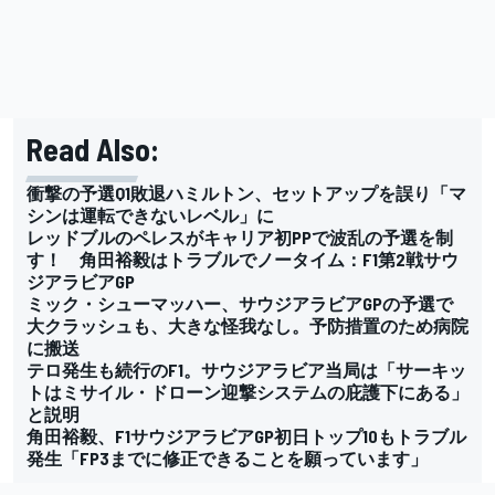
Read Also:
衝撃の予選Q1敗退ハミルトン、セットアップを誤り「マ
シンは運転できないレベル」に
レッドブルのペレスがキャリア初PPで波乱の予選を制
す！ 角田裕毅はトラブルでノータイム：F1第2戦サウ
ジアラビアGP
ミック・シューマッハー、サウジアラビアGPの予選で
大クラッシュも、大きな怪我なし。予防措置のため病院
に搬送
テロ発生も続行のF1。サウジアラビア当局は「サーキッ
トはミサイル・ドローン迎撃システムの庇護下にある」
と説明
角田裕毅、F1サウジアラビアGP初日トップ10もトラブル
発生「FP3までに修正できることを願っています」