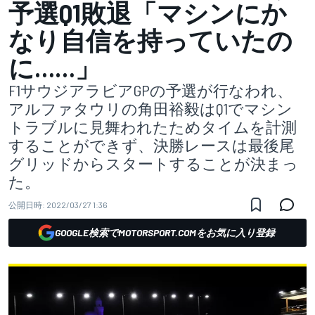
予選Q1敗退「マシンにか
なり自信を持っていたの
に……」
F1サウジアラビアGPの予選が行なわれ、
アルファタウリの角田裕毅はQ1でマシン
トラブルに見舞われたためタイムを計測
することができず、決勝レースは最後尾
グリッドからスタートすることが決まっ
た。
公開日時:
2022/03/27 1:36
GOOGLE検索でMOTORSPORT.COMをお気に入り登録