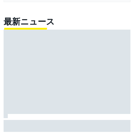
最新ニュース
雨のSF富士で予選トップ3に入ったブラウニングとオサ
リバン。知られざる数奇な“腐れ縁”｜英国人ジャーナリ
スト”ジェイミー”の日本レース探訪記