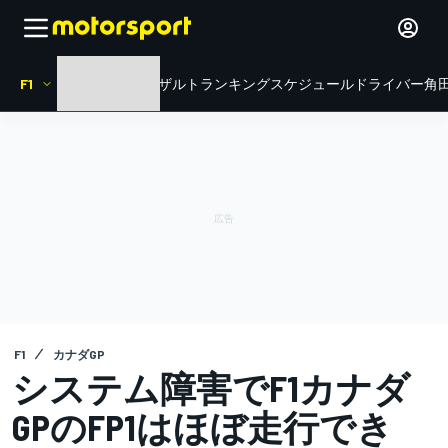
F1
HOME
ニュース
リザルト
ランキング
スケジュール
ドライバー
角田
F1
カナダGP
システム障害でF1カナダ
GPのFP1はほぼ走行でき