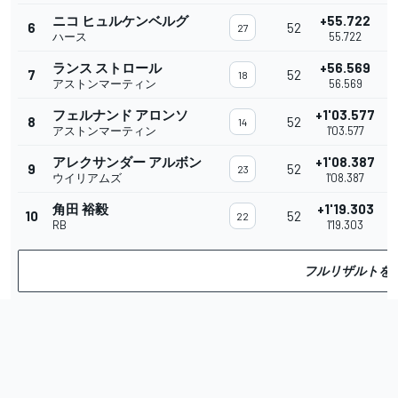
ニコ ヒュルケンベルグ
+55.722
6
52
27
ハース
55.722
ランス ストロール
+56.569
7
52
18
アストンマーティン
56.569
フェルナンド アロンソ
+1'03.577
8
52
14
アストンマーティン
1'03.577
アレクサンダー アルボン
+1'08.387
9
52
23
ウイリアムズ
1'08.387
角田 裕毅
+1'19.303
10
52
1
22
RB
1'19.303
フルリザルトを