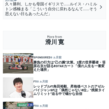
久々勝利、しかも母国イギリスで……ルイス・ハミル
トン感極まる「こういう自分に戻れるなんて……そう
思えない日もあったんだ」
More from
滑川 寛
SPONSORED
9 ヵ月前
勝負の行方は“己の腕”次第。2度の世界覇者・笹
原右京が語るROTAXカート「僕の人生を一番変
えた場所」
F1
10 ヵ月前
レッドブルF1角田裕毅、昇格後ベストのアゼル
バイジャンGPは「偶然じゃない6位」“残留タイ
ムリミット”迫る中で確かな自信
F1
10 ヵ月前