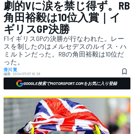
劇的Vに涙を禁じ得ず。RB
角田裕毅は10位入賞｜イ
ギリスGP決勝
F1イギリスGPの決勝が行なわれた。レー
スを制したのはメルセデスのルイス・ハ
ミルトンだった。RBの角田裕毅は10位だ
った。
滑川 寛
編集:
2024/07/07 16:26
GOOGLE検索でMOTORSPORT.COMをお気に入り登録