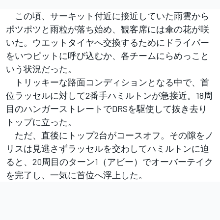
この頃、サーキット付近に接近していた雨雲から
ポツポツと雨粒が落ち始め、観客席には傘の花が咲
いた。ウエットタイヤへ交換するためにドライバー
をいつピットに呼び込むか、各チームにらめっこと
いう状況だった。
トリッキーな路面コンディションとなる中で、首
位ラッセルに対して2番手ハミルトンが急接近。18周
目のハンガーストレートでDRSを駆使して抜き去り
トップに立った。
ただ、直後にトップ2台がコースオフ。その隙をノ
リスは見逃さずラッセルを交わしてハミルトンに迫
ると、20周目のターン1（アビー）でオーバーテイク
を完了し、一気に首位へ浮上した。