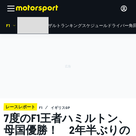
F1
HOME
ニュース
リザルト
ランキング
スケジュール
ドライバー
角田
レースレポート
F1
イギリスGP
7度のF1王者ハミルトン、
母国優勝！ 2年半ぶりの