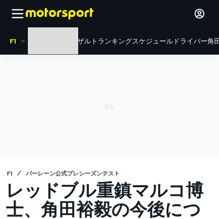
F1
HOME
ニュース
リザルト
ランキング
スケジュール
ドライバー
角田
F1
バーレーン公式プレシーズンテスト
レッドブル重鎮マルコ博
士、角田裕毅の今後につ