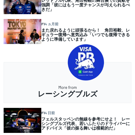
レッドブル代表、角田裕毅の舞台裏での貢献を
強調「彼にはもう一度チャンスが与えられるべ
きだ」
F1
4 ヵ月前
また戻れるように頑張るから！ 角田裕毅、レ
ギュラー復帰へ意気込み「いつでも復帰できる
ように準備しています」
More from
レーシングブルズ
F1
4 日前
フェルスタッペンの無線を参考にせよ！ レー
シングブルズ代表、若いふたりのドライバーに
アドバイス「彼の振る舞いは模範的だ」