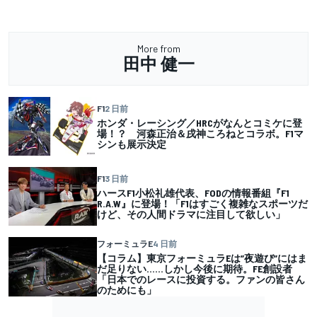
More from
田中 健一
F1
2 日前
ホンダ・レーシング／HRCがなんとコミケに登
場！？ 河森正治＆戌神ころねとコラボ。F1マ
シンも展示決定
F1
3 日前
ハースF1小松礼雄代表、FODの情報番組『F1
R.A.W』に登場！「F1はすごく複雑なスポーツだ
けど、その人間ドラマに注目して欲しい」
フォーミュラE
4 日前
【コラム】東京フォーミュラEは”夜遊び”にはま
だ足りない……しかし今後に期待。FE創設者
「日本でのレースに投資する。ファンの皆さん
のためにも」