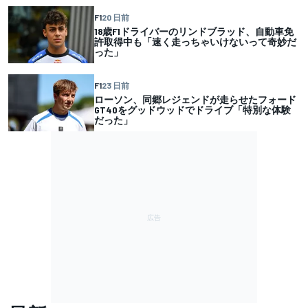
F1
20 日前
18歳F1ドライバーのリンドブラッド、自動車免
許取得中も「速く走っちゃいけないって奇妙だ
った」
F1
23 日前
ローソン、同郷レジェンドが走らせたフォード
GT40をグッドウッドでドライブ「特別な体験
だった」