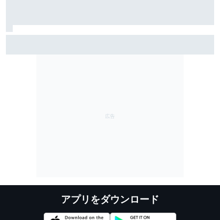
レーシングブルズ代表が語る、フェルナンド・アロン
ソ45歳の凄さ……「今も衰えるところを見せない」
アプリをダウンロード