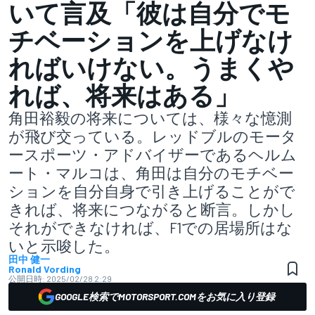
いて言及「彼は自分でモ
チベーションを上げなけ
ればいけない。うまくや
れば、将来はある」
角田裕毅の将来については、様々な憶測
が飛び交っている。レッドブルのモータ
ースポーツ・アドバイザーであるヘルム
ート・マルコは、角田は自分のモチベー
ションを自分自身で引き上げることがで
きれば、将来につながると断言。しかし
それができなければ、F1での居場所はな
いと示唆した。
田中 健一
Ronald Vording
公開日時:
2025/02/28 2:29
GOOGLE検索でMOTORSPORT.COMをお気に入り登録