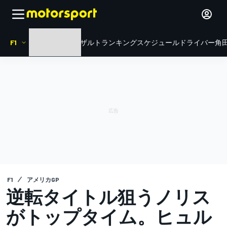
F1
HOME
ニュース
リザルト
ランキング
スケジュール
ドライバー
角田
F1
アメリカGP
逆転タイトル狙うノリス
がトップタイム。ヒュル