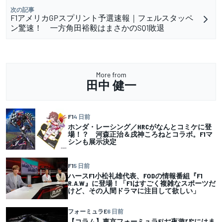
次の記事
F1アメリカGPスプリント予選速報｜フェルスタッペ
ン驚速！ 一方角田裕毅はまさかのSQ1敗退
More from
田中 健一
F1
4 日前
ホンダ・レーシング／HRCがなんとコミケに登
場！？ 河森正治＆戌神ころねとコラボ。F1マ
シンも展示決定
F1
5 日前
ハースF1小松礼雄代表、FODの情報番組『F1
R.A.W』に登場！「F1はすごく複雑なスポーツだ
けど、その人間ドラマに注目して欲しい」
フォーミュラE
6 日前
【コラム】東京フォーミュラEは”夜遊び”にはま