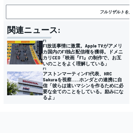
フルリザルトを見
関連ニュース:
F1
F1放送事情に激震。Apple TVがアメリ
カ国内のF1独占配信権を獲得。ドメニ
カリCEO「映画『F1』の制作で、お互
いのことをよく理解している」
F1
アストンマーティンF1代表、HRC
Sakuraを視察……ホンダとの連携に自
信「彼らは速いマシンを作るために必
要な全てのことをしている。励みにな
るよ」