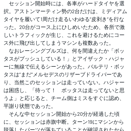
セッション開始時には、各車がハードタイヤを選
択。アストンマーティン勢の2台だけは、ミディアム
タイヤを履いて1周だけ走るいわゆる”皮剥き”を行な
った。20台がコース上にひしめいたため、各所で激
しいトラフィックが生じ、これを避けるためにコー
ス外に飛び出してしまうマシンも複数あった。
なおレーシングブルズは、何を間違えたか「ボッ
タスがプッシュしている！」とアイザック・ハジャ
ーに無線で伝えるシーンがあった。バルテリ・ボッ
タスは”まだ”メルセデスのリザーブドライバーであ
り、当然このセッションは走っていない。ハジャー
は困惑し、「待って！ ボッタスは走ってないと思
うよ」と応じると、チーム側はミスをすぐに認め、
平謝り状態であった。
そんな中セッション開始から20分が経過した頃
に、セッションは赤旗中断。ターン19にマシンから
脱落したパーツが落ちていることが確認されたから