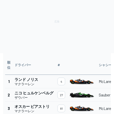
順
ドライバー
#
シャシー
位
ランド ノリス
1
McLaren
4
マクラーレン
ニコ ヒュルケンベルグ
2
Sauber
27
ザウバー
オスカー ピアストリ
3
McLaren
81
マクラーレン