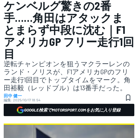
ケンベルグ驚きの2番
手……角田はアタックま
とまらず中段に沈む｜F1
アメリカGP フリー走行1回
目
逆転チャンピオンを狙うマクラーレンの
ランド・ノリスが、F1アメリカGPのフリ
ー走行1回目でトップタイムをマーク。角
田裕毅（レッドブル）は13番手だった。
田中 健一
編集:
2025/10/17 18:54
GOOGLE検索でMOTORSPORT.COMをお気に入り登録