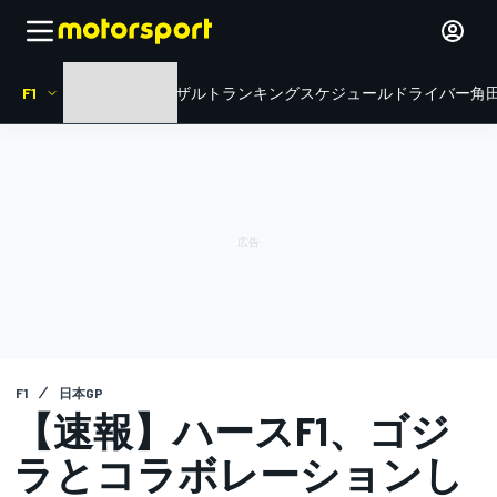
F1
HOME
ニュース
リザルト
ランキング
スケジュール
ドライバー
角田
F1
日本GP
【速報】ハースF1、ゴジ
ラとコラボレーションし