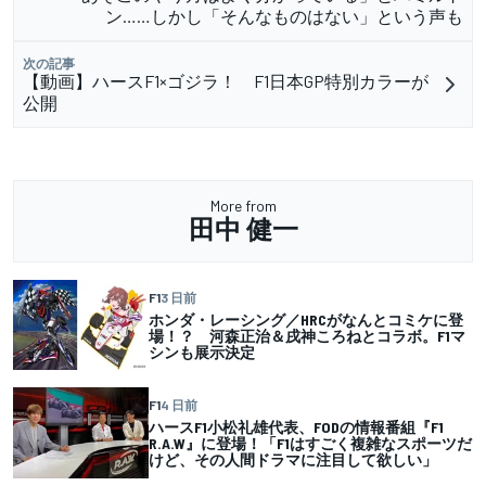
ン……しかし「そんなものはない」という声も
次の記事
【動画】ハースF1×ゴジラ！ F1日本GP特別カラーが
公開
More from
田中 健一
F1
3 日前
ホンダ・レーシング／HRCがなんとコミケに登
場！？ 河森正治＆戌神ころねとコラボ。F1マ
シンも展示決定
F1
4 日前
ハースF1小松礼雄代表、FODの情報番組『F1
R.A.W』に登場！「F1はすごく複雑なスポーツだ
けど、その人間ドラマに注目して欲しい」