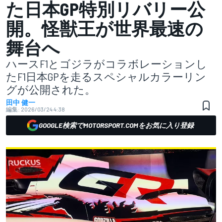
た日本GP特別リバリー公
開。怪獣王が世界最速の
舞台へ
ハースF1とゴジラがコラボレーションし
たF1日本GPを走るスペシャルカラーリン
グが公開された。
田中 健一
編集:
2026/03/24 4:38
GOOGLE検索でMOTORSPORT.COMをお気に入り登録