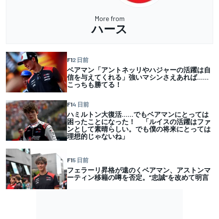
More from
ハース
F1
2 日前
ベアマン「アントネッリやハジャーの活躍は自
信を与えてくれる」強いマシンさえあれば……
こっちも勝てる！
F1
4 日前
ハミルトン大復活……でもベアマンにとっては
困ったことになった！ 「ルイスの活躍はファ
ンとして素晴らしい。でも僕の将来にとっては
理想的じゃないね」
F1
5 日前
フェラーリ昇格が遠のくベアマン、アストンマ
ーティン移籍の噂を否定。”忠誠”を改めて明言