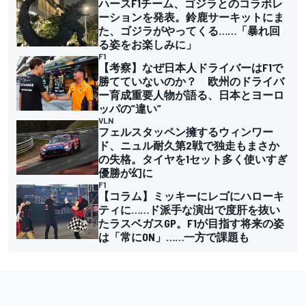
ハースF1チーム、ゴジラとのコラボレ
ーションを発表。鈴鹿サーキットにま
た、ゴジラがやってくる……「暴れ回
る姿をお楽しみに」
F1
【考察】なぜ日本人ドライバーはF1で
勝てていないのか？ 欧州のドライバ
ー育成重要人物が語る、日本とヨーロ
ッパの”違い”
VLN
フェルスタッペン擁するウィンワー
ド、ニュル耐久第2戦で独走もまさか
の失格。タイヤを1セット多く使いすぎ
優勝が幻に
F1
【コラム】ミッキーにレゴにハローキ
ティに……ド派手な演出で度肝を抜い
たラスベガスGP。F1が目指す将来の姿
は「常にON」……一方で課題も