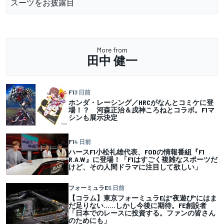
スーツをお披露目
More from
田中 健一
F1
3 日前
ホンダ・レーシング／HRCがなんとコミケに登
場！？ 河森正治＆戌神ころねとコラボ。F1マ
シンも展示決定
F1
4 日前
ハースF1小松礼雄代表、FODの情報番組『F1
R.A.W』に登場！「F1はすごく複雑なスポーツだ
けど、その人間ドラマに注目して欲しい」
フォーミュラE
5 日前
【コラム】東京フォーミュラEは”夜遊び”にはま
だ足りない……しかし今後に期待。FE創設者
「日本でのレースに投資する。ファンの皆さん
のためにも」