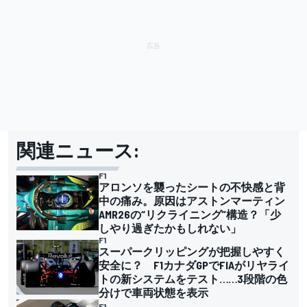
関連ニュース:
F1
アロンソを襲ったシートの不快感と背
中の痛み。原因はアストンマーティン
AMR26の“リクライニング”構造？「少
しやり過ぎたかもしれない」
F1
スーパークリッピングが把握しやすく
安全に？ F1カナダGPでFIAがリヤライ
トの新システムをテスト……3段階の色
分けで車両状態を表示
F1