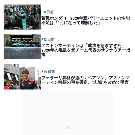
F1
1 日前
苦戦ホンダF1、2026年新パワーユニットの性能
不足は「1月になって理解した」
F1
2 日前
アストンマーティンは「成功を急ぎすぎた」
2026年の混乱を元チーム代表のサフナウアー指
摘
F1
4 日前
フェラーリ昇格が遠のくベアマン、アストンマ
ーティン移籍の噂を否定。”忠誠”を改めて明言