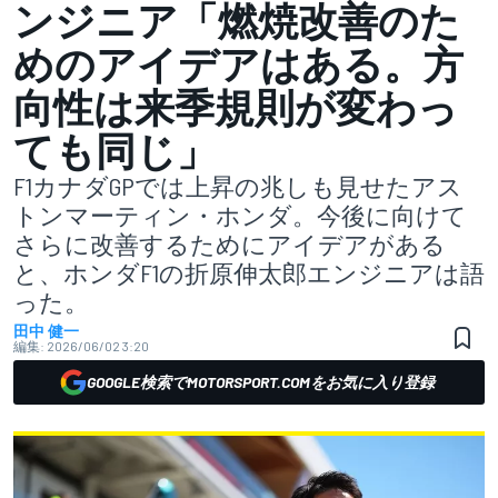
ンジニア「燃焼改善のた
めのアイデアはある。方
向性は来季規則が変わっ
ても同じ」
F1カナダGPでは上昇の兆しも見せたアス
トンマーティン・ホンダ。今後に向けて
さらに改善するためにアイデアがある
と、ホンダF1の折原伸太郎エンジニアは語
った。
田中 健一
編集:
2026/06/02 3:20
GOOGLE検索でMOTORSPORT.COMをお気に入り登録