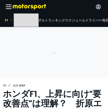
F1
HOME
ニュース
リザルト
ランキング
スケジュール
ドライバー
角田
F1
カナダGP
ホンダF1、上昇に向け”要
改善点”は理解？ 折原エ