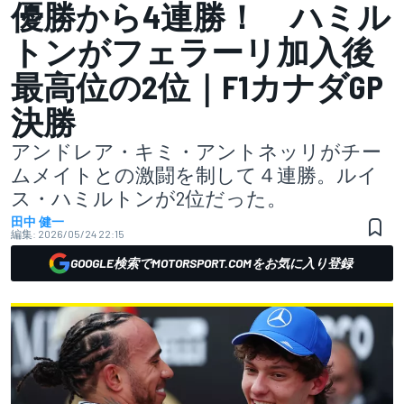
優勝から4連勝！ ハミル
トンがフェラーリ加入後
最高位の2位｜F1カナダGP
決勝
アンドレア・キミ・アントネッリがチー
ムメイトとの激闘を制して４連勝。ルイ
ス・ハミルトンが2位だった。
田中 健一
編集:
2026/05/24 22:15
GOOGLE検索でMOTORSPORT.COMをお気に入り登録