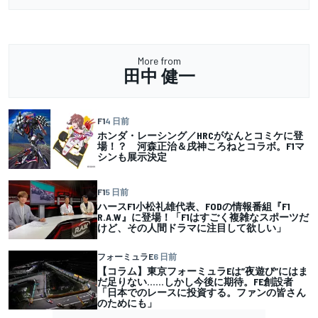
More from
田中 健一
F1
4 日前
ホンダ・レーシング／HRCがなんとコミケに登
場！？ 河森正治＆戌神ころねとコラボ。F1マ
シンも展示決定
F1
5 日前
ハースF1小松礼雄代表、FODの情報番組『F1
R.A.W』に登場！「F1はすごく複雑なスポーツだ
けど、その人間ドラマに注目して欲しい」
フォーミュラE
6 日前
【コラム】東京フォーミュラEは”夜遊び”にはま
だ足りない……しかし今後に期待。FE創設者
「日本でのレースに投資する。ファンの皆さん
のためにも」