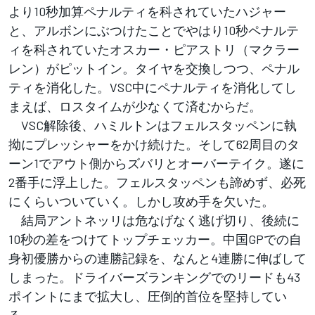
より10秒加算ペナルティを科されていたハジャー
と、アルボンにぶつけたことでやはり10秒ペナルテ
ィを科されていたオスカー・ピアストリ（マクラー
レン）がピットイン。タイヤを交換しつつ、ペナル
ティを消化した。VSC中にペナルティを消化してし
まえば、ロスタイムが少なくて済むからだ。
VSC解除後、ハミルトンはフェルスタッペンに執
拗にプレッシャーをかけ続けた。そして62周目のタ
ーン1でアウト側からズバリとオーバーテイク。遂に
2番手に浮上した。フェルスタッペンも諦めず、必死
にくらいついていく。しかし攻め手を欠いた。
結局アントネッリは危なげなく逃げ切り、後続に
10秒の差をつけてトップチェッカー。中国GPでの自
身初優勝からの連勝記録を、なんと4連勝に伸ばして
しまった。ドライバーズランキングでのリードも43
ポイントにまで拡大し、圧倒的首位を堅持してい
る。