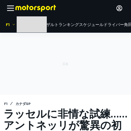
F1
HOME
ニュース
リザルト
ランキング
スケジュール
ドライバー
角田
F1
カナダGP
ラッセルに非情な試練……
アントネッリが驚異の初