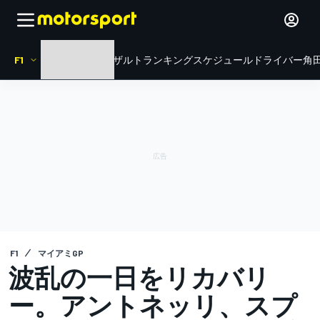
F1
HOME
ニュース
リザルト
ランキング
スケジュール
ドライバー
角田
F1
マイアミGP
波乱の一日をリカバリ
ー。アントネッリ、スプ