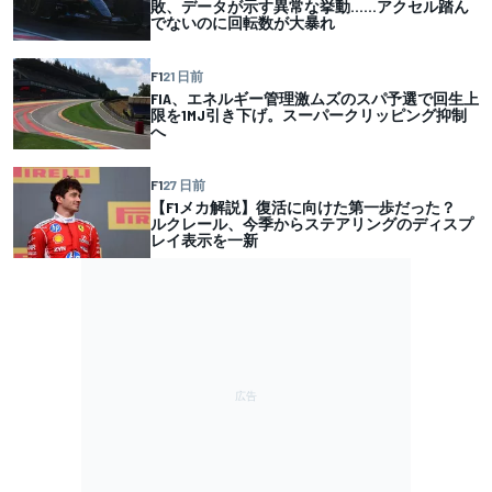
敗、データが示す異常な挙動……アクセル踏ん
でないのに回転数が大暴れ
F1
21 日前
FIA、エネルギー管理激ムズのスパ予選で回生上
限を1MJ引き下げ。スーパークリッピング抑制
へ
F1
27 日前
【F1メカ解説】復活に向けた第一歩だった？
ルクレール、今季からステアリングのディスプ
レイ表示を一新