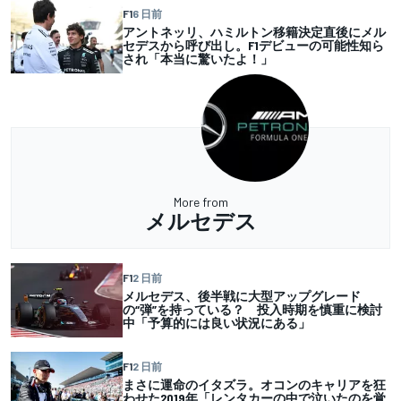
F1
6 日前
アントネッリ、ハミルトン移籍決定直後にメル
セデスから呼び出し。F1デビューの可能性知ら
され「本当に驚いたよ！」
More from
メルセデス
F1
2 日前
メルセデス、後半戦に大型アップグレード
の“弾”を持っている？ 投入時期を慎重に検討
中「予算的には良い状況にある」
F1
2 日前
まさに運命のイタズラ。オコンのキャリアを狂
わせた2019年「レンタカーの中で泣いたのを覚