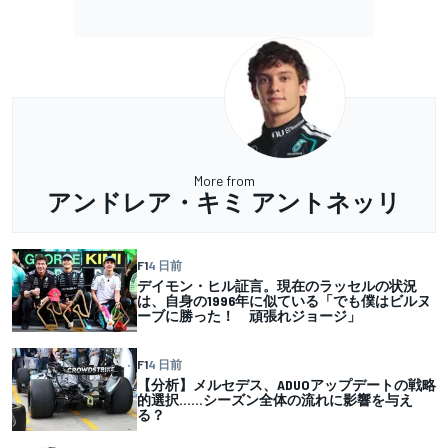
More from
アンドレア・キミ アントネッリ
F1
4 日前
デイモン・ヒル証言。現在のラッセルの状況
は、自身の1996年に似ている「でも僕はビルヌ
ーブに勝った！ 頑張れジョージ」
F1
4 日前
【分析】メルセデス、ADUOアップデートの戦略
的選択……シーズン全体の流れに影響を与え
る？