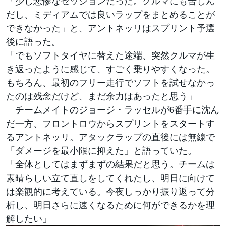
「少し悲惨なセッションだった。クルマにも苦しん
だし、ミディアムでは良いラップをまとめることが
できなかった」と、アントネッリはスプリント予選
後に語った。
「でもソフトタイヤに替えた途端、突然クルマが生
き返ったように感じて、すごく乗りやすくなった。
もちろん、最初のフリー走行でソフトを試せなかっ
たのは残念だけど、まだ余力はあったと思う」
チームメイトのジョージ・ラッセルが6番手に沈ん
だ一方、フロントロウからスプリントをスタートす
るアントネッリ。アタックラップの直後には無線で
「ダメージを最小限に抑えた」と語っていた。
「全体としてはまずまずの結果だと思う。チームは
素晴らしい立て直しをしてくれたし、明日に向けて
は楽観的に考えている。今夜しっかり振り返って分
析し、明日さらに速くなるために何ができるかを理
解したい」