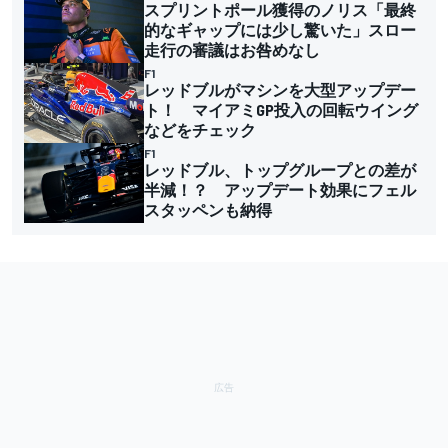
スプリントポール獲得のノリス「最終
的なギャップには少し驚いた」スロー
走行の審議はお咎めなし
F1
レッドブルがマシンを大型アップデー
ト！ マイアミGP投入の回転ウイング
などをチェック
F1
レッドブル、トップグループとの差が
半減！？ アップデート効果にフェル
スタッペンも納得