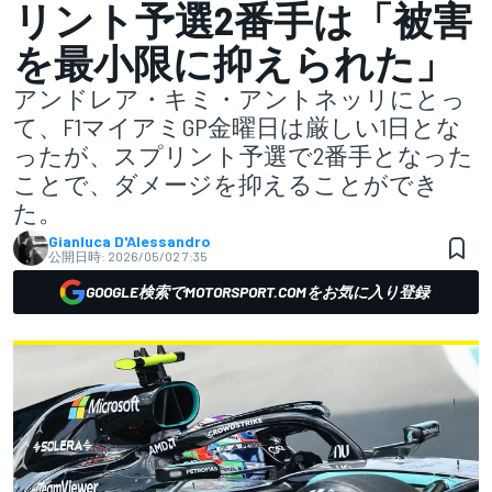
リント予選2番手は「被害
を最小限に抑えられた」
アンドレア・キミ・アントネッリにとっ
て、F1マイアミGP金曜日は厳しい1日とな
ったが、スプリント予選で2番手となった
ことで、ダメージを抑えることができ
た。
Gianluca D'Alessandro
公開日時:
2026/05/02 7:35
GOOGLE検索でMOTORSPORT.COMをお気に入り登録