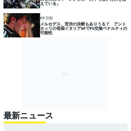
えている」
F1
7 日前
メルセデス、苦渋の決断もありうる？ アント
ネッリの母国イタリアGPでPU交換ペナルティの
可能性
最新ニュース