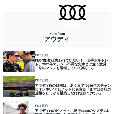
More from
アウディ
F1
20 日前
F1の“魔法”は失われていない！ 若手ボルトレ
ト、2026年マシンへ不満な先輩とは違う意見
「今のマシンも運転していて楽しい」
F1
23 日前
アウディF1の目標は、あくまで”2030年のチャン
ピオン争い”とビノット代表宣言「まずは会社の
基盤をしっかり構築しなければいけない」
F1
26 日前
アウディF1のビノット、現行ADUOのシステムに