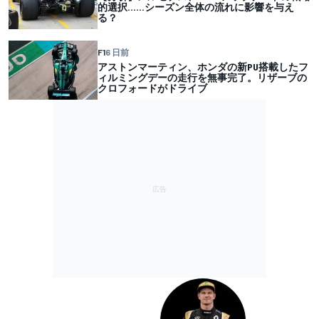
的選択……シーズン全体の流れに影響を与え
る？
F1
6 日前
アストンマーティン、ホンダの新PU搭載したフ
ィルミングデーの走行を無事完了。リザーブの
クロフォードがドライブ