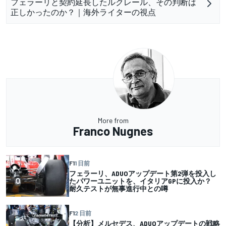
フェラーリと契約延長したルクレール、その判断は
正しかったのか？｜海外ライターの視点
More from
Franco Nugnes
F1
1 日前
フェラーリ、ADUOアップデート第2弾を投入し
たパワーユニットを、イタリアGPに投入か？
耐久テストが無事進行中との噂
F1
2 日前
【分析】メルセデス、ADUOアップデートの戦略