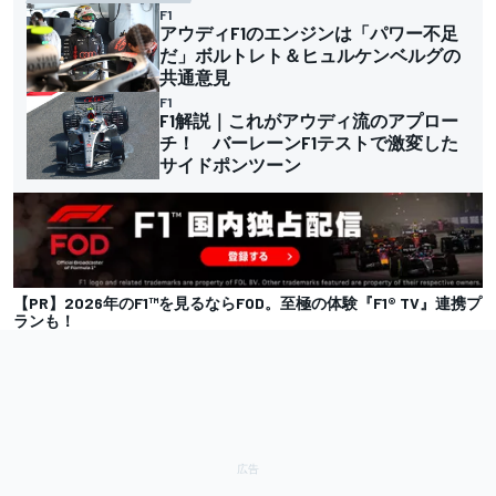
F1
アウディF1のエンジンは「パワー不足
だ」ボルトレト＆ヒュルケンベルグの
共通意見
F1
F1解説｜これがアウディ流のアプロー
チ！ バーレーンF1テストで激変した
サイドポンツーン
【PR】2026年のF1™を見るならFOD。至極の体験『F1® TV』連携プ
ランも！