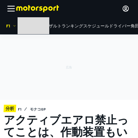
F1
HOME
ニュース
リザルト
ランキング
スケジュール
ドライバー
角田
分析
F1
モナコGP
アクティブエアロ禁止っ
てことは、作動装置もい