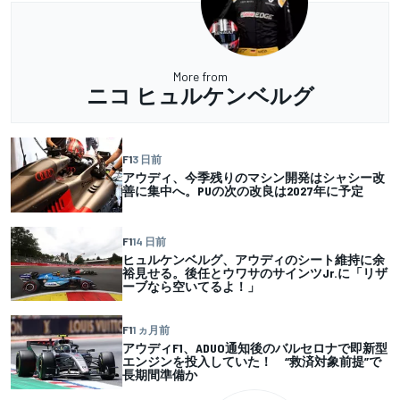
More from
ニコ ヒュルケンベルグ
F1
3 日前
アウディ、今季残りのマシン開発はシャシー改
善に集中へ。PUの次の改良は2027年に予定
F1
14 日前
ヒュルケンベルグ、アウディのシート維持に余
裕見せる。後任とウワサのサインツJr.に「リザ
ーブなら空いてるよ！」
F1
1 ヵ月前
アウディF1、ADUO通知後のバルセロナで即新型
エンジンを投入していた！ “救済対象前提”で
長期間準備か