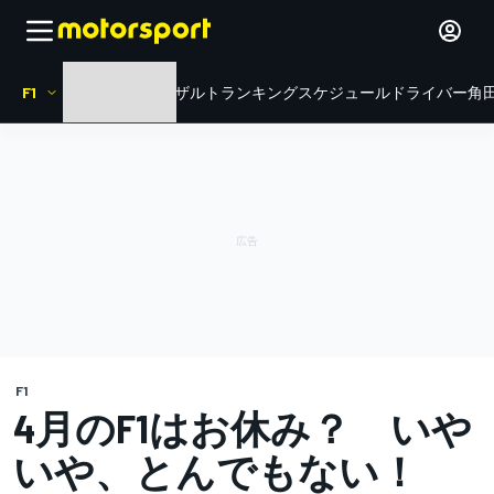
F1
HOME
ニュース
リザルト
ランキング
スケジュール
ドライバー
角田
F1
4月のF1はお休み？ いや
いや、とんでもない！