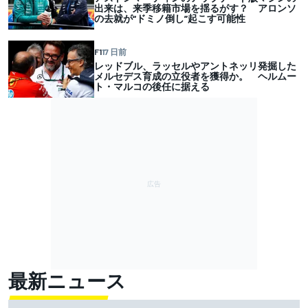
出来は、来季移籍市場を揺るがす？ アロンソ
の去就が“ドミノ倒し”起こす可能性
F1
17 日前
レッドブル、ラッセルやアントネッリ発掘した
メルセデス育成の立役者を獲得か。 ヘルムー
ト・マルコの後任に据える
最新ニュース