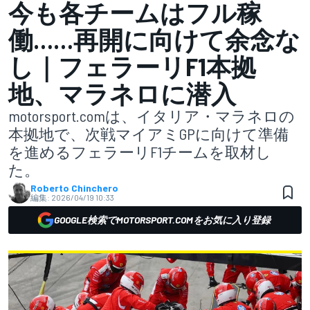
今も各チームはフル稼
働……再開に向けて余念な
し｜フェラーリF1本拠
地、マラネロに潜入
motorsport.comは、イタリア・マラネロの
本拠地で、次戦マイアミGPに向けて準備
を進めるフェラーリF1チームを取材し
た。
Roberto Chinchero
編集:
2026/04/19 10:33
GOOGLE検索でMOTORSPORT.COMをお気に入り登録