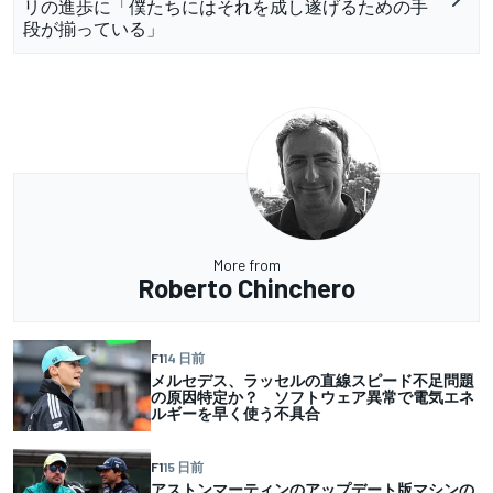
リの進歩に「僕たちにはそれを成し遂げるための手
段が揃っている」
More from
Roberto Chinchero
F1
14 日前
メルセデス、ラッセルの直線スピード不足問題
の原因特定か？ ソフトウェア異常で電気エネ
ルギーを早く使う不具合
F1
15 日前
アストンマーティンのアップデート版マシンの