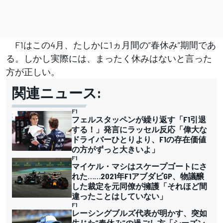
F1はこの4月、たしかに1ヵ月間の”春休み”期間であ
る。しかし実際には、まったく休みはないと言った
方が正しい。
関連ニュース:
F1
フェルスタッペンが繰り返す「F1引退
する！」発言にラッセル反応「偉大な
ドライバーひとりより、F1の存在価値
の方がずっと大きいよ」
F1
マイケル・マシはスケープゴートにさ
れた……2021年F1アブダビGP、物議醸
した裁定を元同僚が擁護「それほど間
違ったことはしていない」
F1
レーシングブルズ代表が明かす、突如
生じた”春休み”の過ごし方「シーズン