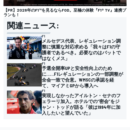
【PR】2026年のF1™︎を見るならFOD。至極の体験『F1® TV』連携プ
ランも！
関連ニュース:
F1
メルセデス代表、レギュレーション調
整に慎重な対応求める「我々はF1の守
護者であるべき。必要なのはバットで
はなくメス」
F1
予選全開率UPと安全性向上のため
に……F1レギュレーションの一部調整が
全会一致で合意。WMSCの承認を経
て、マイアミGPから導入へ
F1
実現しなかったアイルトン・セナのフ
ェラーリ加入。ホテルでの“密会”をジ
ャン・トッドが語る「彼は1994年に加
入したいと望んでいた」