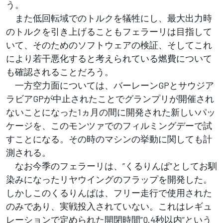
う。
また低回転域でのトルクを犠牲にし、最大出力時
のトルクを引き上げることもフェラーリは目指して
いて、そのためのソフトウェアの検証、そしてこれ
により若干悪化すると考えられている燃費について
も確認されることだろう。
一方空力面については、バーレーンGPとサウジア
ラビアGPが中止されたことでグランプリが開催され
ないことになった1ヵ月の間に開発された新しいパッ
ケージを、このモンツァでのフィルミングデーで試
すことになる。その時のマシンの挙動に関しても計
測される。
なお今季のフェラーリは、”くるりんぱ”としてお馴
染みになったリヤウイングのフラップを開発した。
しかしこのくるりんぱは、フリー走行で使用された
のみであり、実戦投入されていない。これはレギュ
レーションで定められた開閉時間”0.4秒以内”という