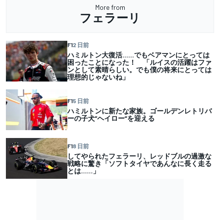
More from
フェラーリ
F1
2 日前
ハミルトン大復活……でもベアマンにとっては
困ったことになった！ 「ルイスの活躍はファ
ンとして素晴らしい。でも僕の将来にとっては
理想的じゃないね」
F1
5 日前
ハミルトンに新たな家族。ゴールデンレトリバ
ーの子犬”ヘイロー”を迎える
F1
8 日前
してやられたフェラーリ、レッドブルの過激な
戦略に驚き「ソフトタイヤであんなに長く走る
とは……」