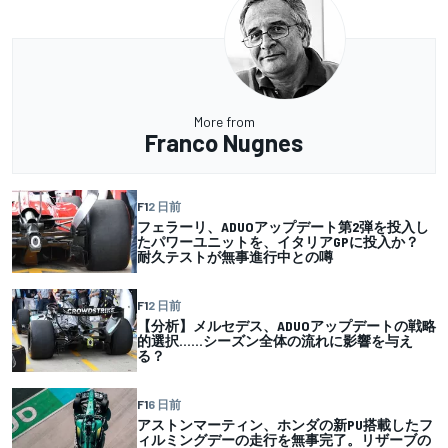
More from
Franco Nugnes
F1
2 日前
フェラーリ、ADUOアップデート第2弾を投入し
たパワーユニットを、イタリアGPに投入か？
耐久テストが無事進行中との噂
F1
2 日前
【分析】メルセデス、ADUOアップデートの戦略
的選択……シーズン全体の流れに影響を与え
る？
F1
6 日前
アストンマーティン、ホンダの新PU搭載したフ
ィルミングデーの走行を無事完了。リザーブの