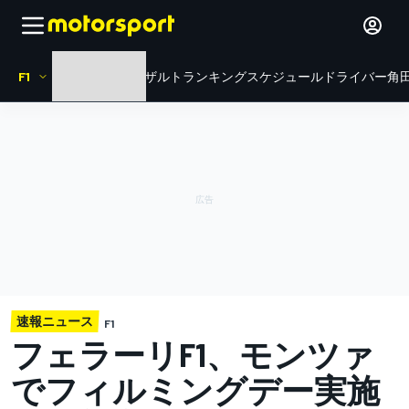
F1
HOME
ニュース
リザルト
ランキング
スケジュール
ドライバー
角田
速報ニュース
F1
フェラーリF1、モンツァ
でフィルミングデー実施