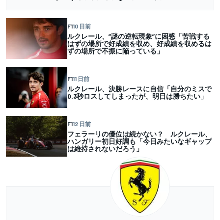
F1
10 日前
ルクレール、”謎の逆転現象”に困惑「苦戦する
はずの場所で好成績を収め、好成績を収めるは
ずの場所で不振に陥っている」
F1
11 日前
ルクレール、決勝レースに自信「自分のミスで
0.3秒ロスしてしまったが、明日は勝ちたい」
F1
12 日前
フェラーリの優位は続かない？ ルクレール、
ハンガリー初日好調も「今日みたいなギャップ
は維持されないだろう」