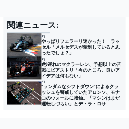
関連ニュース:
F1
やっぱりフェラーリ速かった！ ラッ
セル「メルセデスが牽制していると思
ったでしょ？」
F1
1秒遅れのマクラーレン、予想以上の苦
戦にピアストリ「今のところ、良いア
イデアは何もない」
F1
“ランダムなシフトダウン”によるクラ
ッシュを警戒していたアロンソ、モナ
コのウォールに接触。「マシンはまだ
運転しづらい」とデ・ラ・ロサ