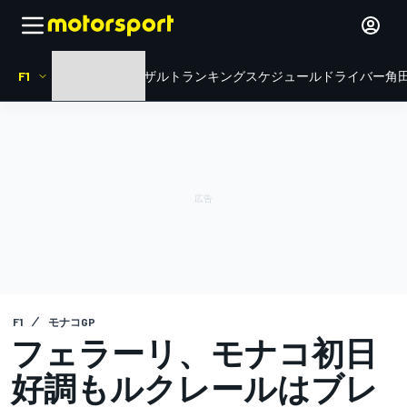
F1
HOME
ニュース
リザルト
ランキング
スケジュール
ドライバー
角田
F1
モナコGP
フェラーリ、モナコ初日
好調もルクレールはブレ