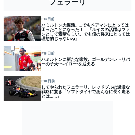
フェラーリ
F1
6 日前
ハミルトン大復活……でもベアマンにとっては
困ったことになった！ 「ルイスの活躍はファ
ンとして素晴らしい。でも僕の将来にとっては
理想的じゃないね」
F1
9 日前
ハミルトンに新たな家族。ゴールデンレトリバ
ーの子犬”ヘイロー”を迎える
F1
11 日前
してやられたフェラーリ、レッドブルの過激な
戦略に驚き「ソフトタイヤであんなに長く走る
とは……」