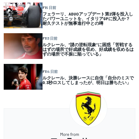
F1
5 日前
フェラーリ、ADUOアップデート第2弾を投入し
たパワーユニットを、イタリアGPに投入か？
耐久テストが無事進行中との噂
F1
13 日前
ルクレール、”謎の逆転現象”に困惑「苦戦する
はずの場所で好成績を収め、好成績を収めるは
ずの場所で不振に陥っている」
F1
14 日前
ルクレール、決勝レースに自信「自分のミスで
0.3秒ロスしてしまったが、明日は勝ちたい」
More from