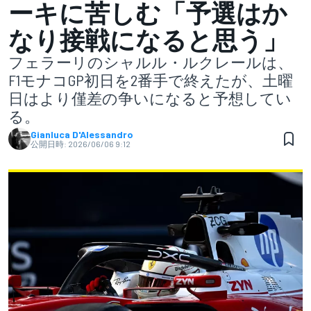
ーキに苦しむ「予選はか
なり接戦になると思う」
フェラーリのシャルル・ルクレールは、
F1モナコGP初日を2番手で終えたが、土曜
日はより僅差の争いになると予想してい
る。
Gianluca D'Alessandro
公開日時:
2026/06/06 9:12