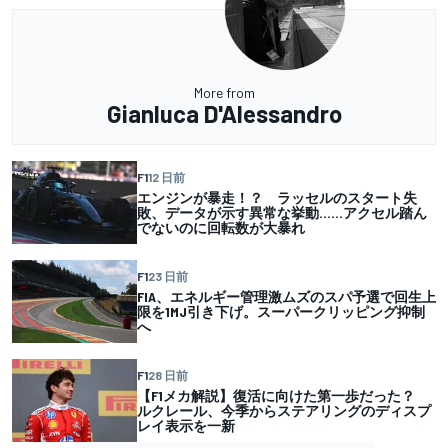
More from
Gianluca D'Alessandro
F1
12 日前
エンジンが暴走！？ ラッセルのスタート失
敗、データが示す異常な挙動……アクセル踏ん
でないのに回転数が大暴れ
F1
23 日前
FIA、エネルギー管理激ムズのスパ予選で回生上
限を1MJ引き下げ。スーパークリッピング抑制
へ
F1
28 日前
【F1メカ解説】復活に向けた第一歩だった？
ルクレール、今季からステアリングのディスプ
レイ表示を一新