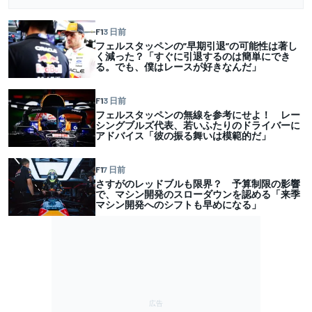
F1
3 日前
フェルスタッペンの”早期引退”の可能性は著し
く減った？「すぐに引退するのは簡単にでき
る。でも、僕はレースが好きなんだ」
F1
3 日前
フェルスタッペンの無線を参考にせよ！ レー
シングブルズ代表、若いふたりのドライバーに
アドバイス「彼の振る舞いは模範的だ」
F1
7 日前
さすがのレッドブルも限界？ 予算制限の影響
で、マシン開発のスローダウンを認める「来季
マシン開発へのシフトも早めになる」