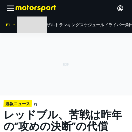
F1
HOME
ニュース
リザルト
ランキング
スケジュール
ドライバー
角田
速報ニュース
F1
レッドブル、苦戦は昨年
の”攻めの決断”の代償