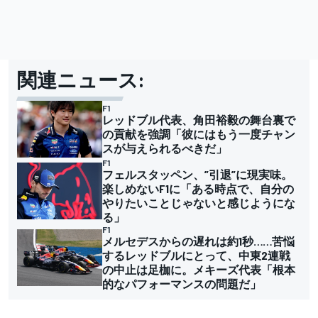
関連ニュース:
F1
レッドブル代表、角田裕毅の舞台裏で
の貢献を強調「彼にはもう一度チャン
スが与えられるべきだ」
F1
フェルスタッペン、”引退”に現実味。
楽しめないF1に「ある時点で、自分の
やりたいことじゃないと感じようにな
る」
F1
メルセデスからの遅れは約1秒……苦悩
するレッドブルにとって、中東2連戦
の中止は足枷に。メキーズ代表「根本
的なパフォーマンスの問題だ」