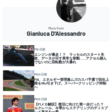
More from
Gianluca D'Alessandro
F1
9 日前
エンジンが暴走！？ ラッセルのスタート失
敗、データが示す異常な挙動……アクセル踏ん
でないのに回転数が大暴れ
F1
20 日前
FIA、エネルギー管理激ムズのスパ予選で回生上
限を1MJ引き下げ。スーパークリッピング抑制
へ
F1
25 日前
【F1メカ解説】復活に向けた第一歩だった？
ルクレール、今季からステアリングのディスプ
レイ表示を一新