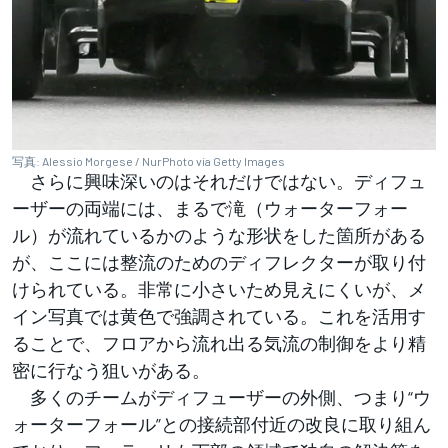
写真: Alessio Morgese / NurPhoto via Getty Images
さらに興味深いのはそれだけではない。ディフュ
ーザーの両端には、まるで滝（ウォーターフォー
ル）が流れているかのような形状をした箇所がある
が、ここには整流のためのディフレクターが取り付
けられている。非常に小さいため見えにくいが、メ
イン写真では黄色で強調されている。これを活用す
ることで、フロアから流れ出る気流の制御をより精
密に行なう狙いがある。
多くのチームがディフューザーの外側、つまり“ウ
ォーターフォール”との接続部付近の改良に取り組ん