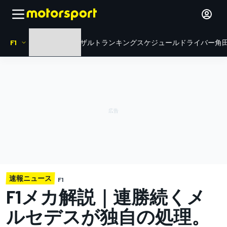
F1
HOME
ニュース
リザルト
ランキング
スケジュール
ドライバー
角田
速報ニュース
F1
F1メカ解説｜連勝続くメ
ルセデスが独自の処理。