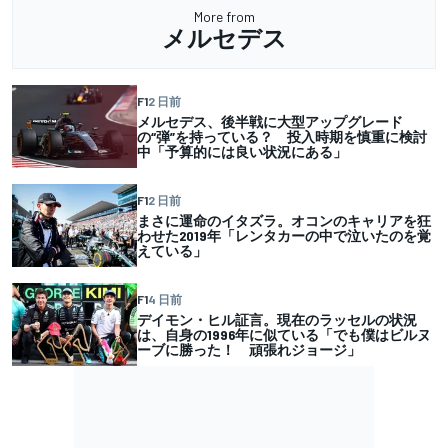
More from
メルセデス
F1
2 日前
メルセデス、後半戦に大型アップグレード
の“弾”を持っている？ 投入時期を慎重に検討
中「予算的には良い状況にある」
F1
2 日前
まさに運命のイタズラ。オコンのキャリアを狂
わせた2019年「レンタカーの中で泣いたのを覚
えている」
F1
4 日前
デイモン・ヒル証言。現在のラッセルの状況
は、自身の1996年に似ている「でも僕はビルヌ
ーブに勝った！ 頑張れジョージ」