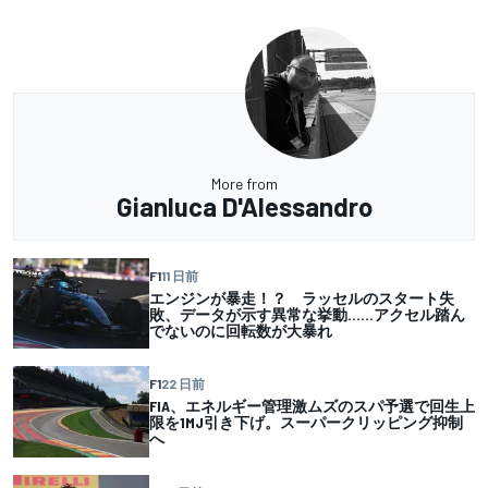
More from
Gianluca D'Alessandro
F1
11 日前
エンジンが暴走！？ ラッセルのスタート失
敗、データが示す異常な挙動……アクセル踏ん
でないのに回転数が大暴れ
F1
22 日前
FIA、エネルギー管理激ムズのスパ予選で回生上
限を1MJ引き下げ。スーパークリッピング抑制
へ