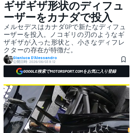
ギザギザ形状のディフュ
ーザーをカナダで投入
メルセデスはカナダGPで新たなディフュ
ーザーを投入。ノコギリの刃のようなギ
ザギザが入った形状と、小さなディフレ
クターの存在が特徴だ。
Gianluca D'Alessandro
公開日時:
2026/06/03 9:12
GOOGLE検索でMOTORSPORT.COMをお気に入り登録