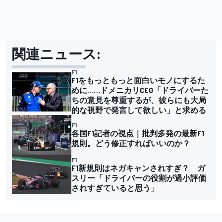
関連ニュース:
F1
F1をもっともっと面白いモノにするた
めに……ドメニカリCEO「ドライバーた
ちの意見を尊重するが、彼らにも大局
的な視野で発言して欲しい」と求める
F1
各国F1記者の視点｜批判多発の最新F1
規則。どう修正すればいいのか？
F1
F1新規則はネガキャンされすぎ？ ガ
スリー「ドライバーの役割が過小評価
されすぎていると思う」