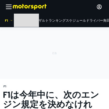
F1
HOME
ニュース
リザルト
ランキング
スケジュール
ドライバー
角田
F1
F1は今年中に、次のエン
ジン規定を決めなけれ