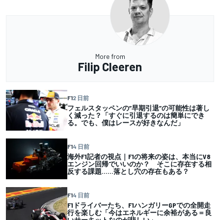
More from
Filip Cleeren
F1
2 日前
フェルスタッペンの”早期引退”の可能性は著し
く減った？「すぐに引退するのは簡単にでき
る。でも、僕はレースが好きなんだ」
F1
4 日前
海外F1記者の視点｜F1の将来の姿は、本当にV8
エンジン回帰でいいのか？ そこに存在する相
反する課題……落とし穴の存在もある？
F1
4 日前
F1ドライバーたち、F1ハンガリーGPでの全開走
行を楽しむ「今はエネルギーに余裕がある＝良
いサーキットなのが悲しい」