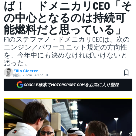
ば！ ドメニカリCEO「そ
の中心となるのは持続可
能燃料だと思っている」
F1のステファノ・ドメニカリCEOは、次の
エンジン／パワーユニット規定の方向性
を、今年中にも決めなければいけないと
語った。
Filip Cleeren
編集:
2026/04/17 3:01
GOOGLE検索でMOTORSPORT.COMをお気に入り登録