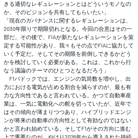
きる適切なレギュレーションとはどういうモノなの
か、そのビジョンを共有してもらいたい」
「現在のガバナンスに関するレギュレーションは、
2030年限りで期限切れとなる。今回の合意はその一
部だ。その後で、FIAが新たなレギュレーションを策
定する可能性があり、我々もその点でFIAに協力して
いく予定だ。そしてその期限を前倒しできるかどう
かを検討していく必要がある。これは、これから行
なう議論のテーマのひとつとなるだろう」
F1パドックでは、エンジンの気筒数を増やし、出
力における電気が占める割合を減らすのが、最も有
力な方向性であると言われている。かつて自動車産
業は、一気に電動化への舵を切っていたが、近年で
はその傾向が薄まりつつあり、ハイブリッドエンジ
ンが将来の自動車の方向性として有効なのではない
かと言われ始めている。そしてF1がその方向に進む
上で重要なのが、やはり2026年から導入された持続