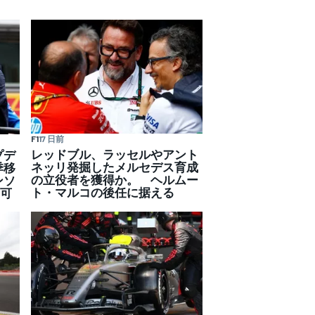
F1
17 日前
レッドブル、ラッセルやアント
プデ
ネッリ発掘したメルセデス育成
季移
の立役者を獲得か。 ヘルムー
ンソ
ト・マルコの後任に据える
す可