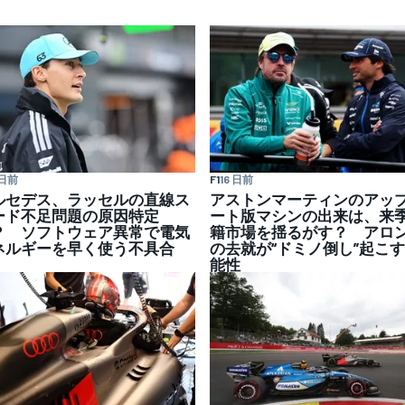
 日前
F1
16 日前
ルセデス、ラッセルの直線ス
アストンマーティンのアッ
ード不足問題の原因特定
ート版マシンの出来は、来
？ ソフトウェア異常で電気
籍市場を揺るがす？ アロ
ネルギーを早く使う不具合
の去就が“ドミノ倒し”起こ
能性