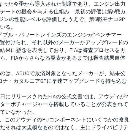
なった今季から導入された制度であり、エンジン出力
デートの機会を与える仕組み。最初の評価は第5戦カ
ンジンの性能レベルを評価したうえで、第6戦モナコGP
いる。
ドブル・パワートレインズのエンジンが“ベンチマー
位置付けられ、それ以外のメーカーがアップグレードの
結果に懸念を表明しており、FIAは審査プロセスを再
ら、FIAからさらなる発表があるまでは審査結果自体
は、ADUOで救済対象となったメーカーが、結果公
ロナ・カタルニアGPに早速アップグレードを持ち込む
にリリースされたFIAの公式文書では、アウディが2
ターボチャージャーを搭載していることが公表されて
ていなかった。
の取材で、このアウディのPUコンポーネントにいくつかの改良
だそれは大規模なものではなく、主にドライバビリテ