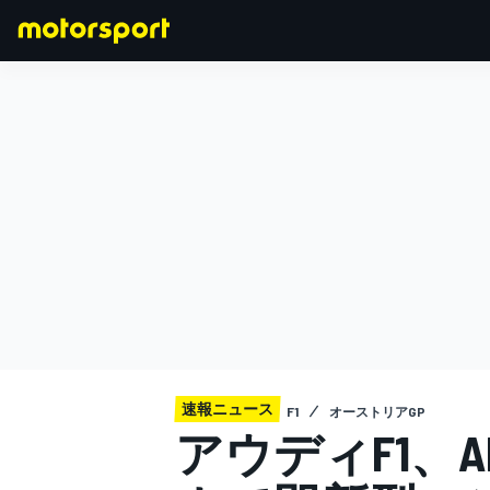
F1
MOTOGP
速報ニュース
F1
オーストリアGP
アウディF1、