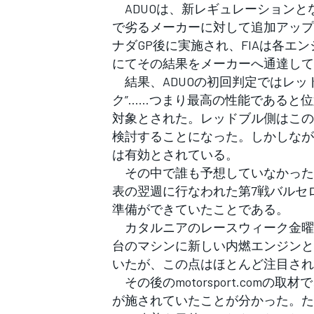
フォーミュラE
ADUOは、新レギュレーションと
で劣るメーカーに対して追加アップ
ナダGP後に実施され、FIAは各エ
にてその結果をメーカーへ通達して
結果、ADUOの初回判定ではレッ
ク”……つまり最高の性能であると
対象とされた。レッドブル側はこの
検討することになった。しかしなが
は有効とされている。
その中で誰も予想していなかったの
表の翌週に行なわれた第7戦バルセ
準備ができていたことである。
カタルニアのレースウィーク金曜日
台のマシンに新しい内燃エンジンと
いたが、この点はほとんど注目され
その後のmotorsport.com
が施されていたことが分かった。た