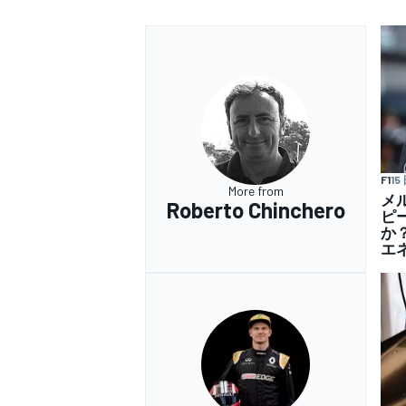
F1
15
More from
メ
Roberto Chinchero
ピ
か
エ