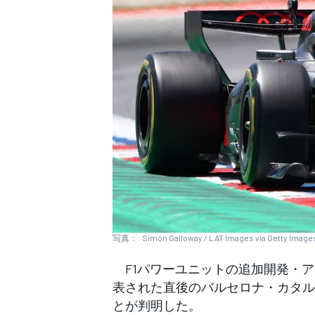
WEC
写真：: Simon Galloway / LAT Images via Getty Image
F1パワーユニットの追加開発・アッ
表された直後のバルセロナ・カタル
とが判明した。