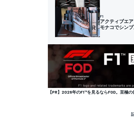
F1
アクティブエア
モナコでシンプ
【PR】2026年のF1™を見るならFOD。至極の